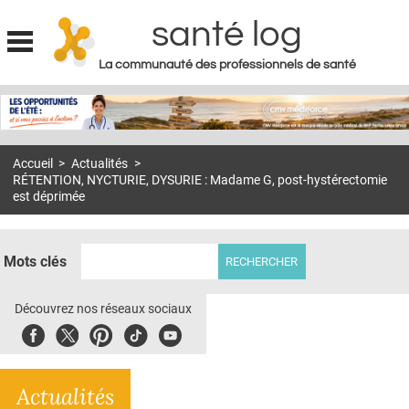
santé log
La communauté des professionnels de santé
Jump to navigation
MON COMPTE
ABONNEMENT
Accueil
>
Actualités
>
S'ABONNER À LA REVUE SOIN À DOMICILE
RÉTENTION, NYCTURIE, DYSURIE : Madame G, post-hystérectomie
est déprimée
ACTUS
DOSSIERS
Mots clés
RÉSEAUX
Découvrez nos réseaux sociaux
E-REVUE SAD
Facebook
Twitter
Pinterest
Tiktok
Youbute
THÉMA
L'APP
Actualités