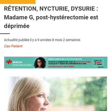
QUI SOMMES-NOUS ?
RÉTENTION, NYCTURIE, DYSURIE :
PUBLICITÉ
Madame G, post-hystérectomie est
CONDITIONS GÉNÉRALES
déprimée
CONTACT
Actualité publiée il y a
9 années 8 mois 2 semaines
CRÉDITS
Cas Patient