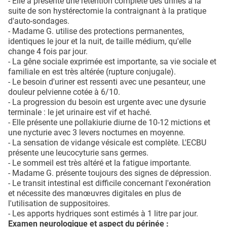
- Elle a présenté une rétention complète des urines à la
suite de son hystérectomie la contraignant à la pratique
d'auto-sondages.
- Madame G. utilise des protections permanentes,
identiques le jour et la nuit, de taille médium, qu'elle
change 4 fois par jour.
- La gêne sociale exprimée est importante, sa vie sociale et
familiale en est très altérée (rupture conjugale).
- Le besoin d'uriner est ressenti avec une pesanteur, une
douleur pelvienne cotée à 6/10.
- La progression du besoin est urgente avec une dysurie
terminale : le jet urinaire est vif et haché.
- Elle présente une pollakiurie diurne de 10-12 mictions et
une nycturie avec 3 levers nocturnes en moyenne.
- La sensation de vidange vésicale est complète. L'ECBU
présente une leucocyturie sans germes.
- Le sommeil est très altéré et la fatigue importante.
- Madame G. présente toujours des signes de dépression.
- Le transit intestinal est difficile concernant l'exonération
et nécessite des manœuvres digitales en plus de
l'utilisation de suppositoires.
- Les apports hydriques sont estimés à 1 litre par jour.
Examen neurologique et aspect du périnée :