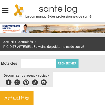
santé log
La communauté des professionnels de santé
Jump to navigation
MON COMPTE
ABONNEMENT
Accueil
>
Actualités
>
S'ABONNER À LA REVUE SOIN À DOMICILE
RIGIDITÉ ARTÉRIELLE : Moins de poids, moins de sucre !
ACTUS
DOSSIERS
Mots clés
RÉSEAUX
Découvrez nos réseaux sociaux
E-REVUE SAD
Facebook
Twitter
Pinterest
Tiktok
Youbute
THÉMA
Actualités
L'APP