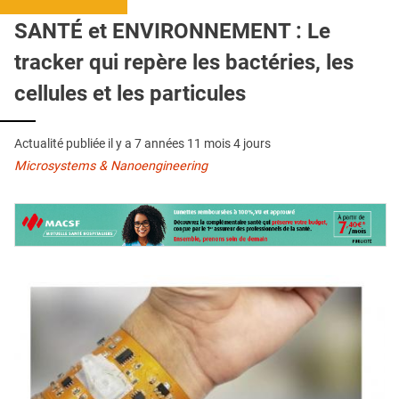
QUI SOMMES-NOUS ?
SANTÉ et ENVIRONNEMENT : Le
PUBLICITÉ
tracker qui repère les bactéries, les
CONDITIONS GÉNÉRALES
cellules et les particules
CONTACT
Actualité publiée il y a
7 années 11 mois 4 jours
CRÉDITS
Microsystems & Nanoengineering