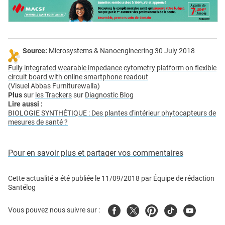
Source:
Microsystems & Nanoengineering 30 July 2018
Fully integrated wearable impedance cytometry platform on flexible
circuit board with online smartphone readout
(Visuel Abbas Furniturewalla)
Plus
sur
les Trackers
sur
Diagnostic Blog
Lire aussi :
BIOLOGIE SYNTHÉTIQUE : Des plantes d'intérieur phytocapteurs de
mesures de santé ?
Pour en savoir plus et partager vos commentaires
Cette actualité a été publiée le
11/09/2018
par
Équipe de rédaction
Santélog
Facebook
Twitter
Pinterest
Tiktok
Youtube
Vous pouvez nous suivre sur :