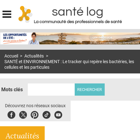
santé log
La communauté des professionnels de santé
Jump to navigation
MON COMPTE
ABONNEMENT
Accueil
>
Actualités
>
S'ABONNER À LA REVUE SOIN À DOMICILE
SANTÉ et ENVIRONNEMENT : Le tracker qui repère les bactéries, les
cellules et les particules
ACTUS
DOSSIERS
Mots clés
RÉSEAUX
Découvrez nos réseaux sociaux
E-REVUE SAD
Facebook
Twitter
Pinterest
Tiktok
Youbute
THÉMA
L'APP
Actualités