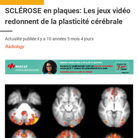
QUI SOMMES-NOUS ?
SCLÉROSE en plaques: Les jeux vidéo
PUBLICITÉ
redonnent de la plasticité cérébrale
CONDITIONS GÉNÉRALES
Actualité publiée il y a
10 années 5 mois 4 jours
CONTACT
Radiology
CRÉDITS