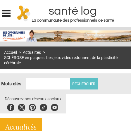
santé log
La communauté des professionnels de santé
Jump to navigation
MON COMPTE
ABONNEMENT
Accueil
>
Actualités
>
S'ABONNER À LA REVUE SOIN À DOMICILE
SCLÉROSE en plaques: Les jeux vidéo redonnent de la plasticité
cérébrale
ACTUS
DOSSIERS
Mots clés
RÉSEAUX
Découvrez nos réseaux sociaux
E-REVUE SAD
Facebook
Twitter
Pinterest
Tiktok
Youbute
THÉMA
L'APP
Actualités