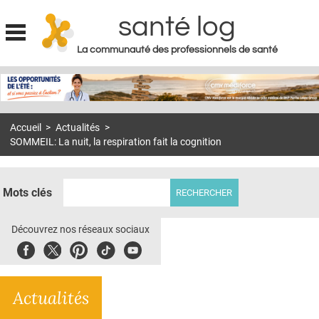
santé log
La communauté des professionnels de santé
Jump to navigation
MON COMPTE
ABONNEMENT
Accueil
>
Actualités
>
S'ABONNER À LA REVUE SOIN À DOMICILE
SOMMEIL: La nuit, la respiration fait la cognition
ACTUS
DOSSIERS
Mots clés
RÉSEAUX
Découvrez nos réseaux sociaux
E-REVUE SAD
Facebook
Twitter
Pinterest
Tiktok
Youbute
THÉMA
Actualités
L'APP