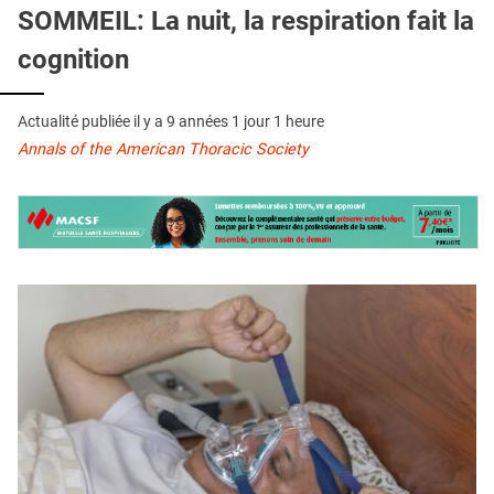
QUI SOMMES-NOUS ?
SOMMEIL: La nuit, la respiration fait la
cognition
PUBLICITÉ
CONDITIONS GÉNÉRALES
Actualité publiée il y a
9 années 1 jour 1 heure
CONTACT
Annals of the American Thoracic Society
CRÉDITS