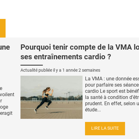
une
Pourquoi tenir compte de la VMA l
ses entraînements cardio ?
Actualité publiée il y a
1 année 2 semaines
La VMA : une donnée ess
pour parfaire ses séance
e
cardio Le sport est béné
voilent
la santé à condition d'êt
r
prudent. En effet, selon 
loge
étude...
eragit
LIRE LA SUITE