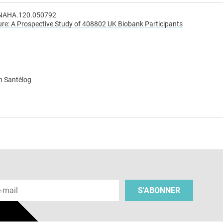
IONAHA.120.050792
lure: A Prospective Study of 408802 UK Biobank Participants
n Santélog
e
 e-mail
S'ABONNER