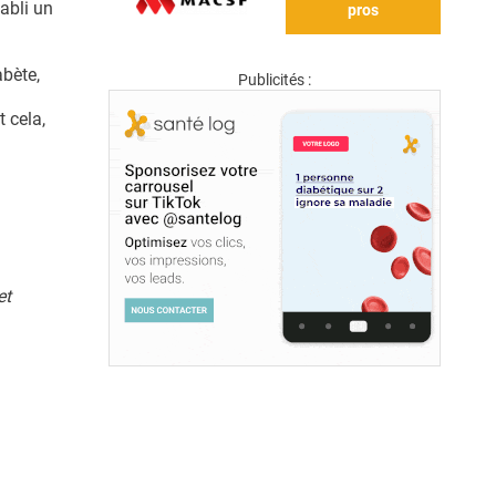
abli un
pros
abète,
Publicités :
 cela,
et