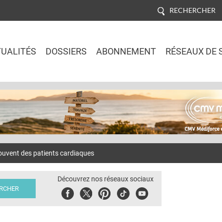
RECHERCHER
UALITÉS
DOSSIERS
ABONNEMENT
RÉSEAUX DE 
Jump to navigation
ouvent des patients cardiaques
Découvrez nos réseaux sociaux
Facebook
Twitter
Pinterest
Tiktok
Youbute