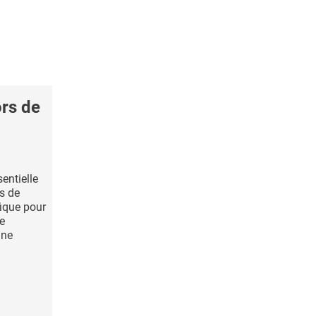
ors de
entielle
s de
fique pour
re
une