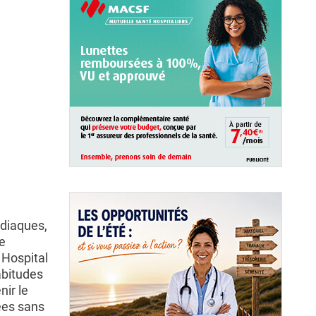
rdiaques,
de
 Hospital
abitudes
ir le
ées sans