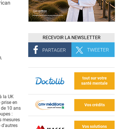
rican
RECEVOIR LA NEWSLETTER
,
tout sur votre
santé mentale
à la UK
 prise en
Vos crédits
n de 10 ans
oupes :
es mesures
 d'autres
Vos solutions