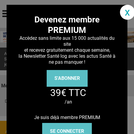
santé log
x
Devenez membre
La communauté des professionnels de santé
PREMIUM
Jump to navigation
MON COMPTE
Accèdez sans limite aux 15 000 actualités du
site
ABONNEMENT
et recevez gratuitement chaque semaine,
Accueil
>
Actualités
>
la Newsletter Santé log avec les actus Santé à
S'ABONNER À LA REVUE SOIN À DOMICILE
SONDAGE URINAIRE : Les cathéters réutilisables aussi sûrs que les
ne pas manquer !
jetables
ACTUS
S'ABONNER
DOSSIERS
Mots clés
39€ TTC
RÉSEAUX
Découvrez nos réseaux sociaux
/an
E-REVUE SAD
Facebook
Twitter
Pinterest
Tiktok
Youbute
THÉMA
Je suis déjà membre PREMIUM
L'APP
Actualités
SE CONNECTER