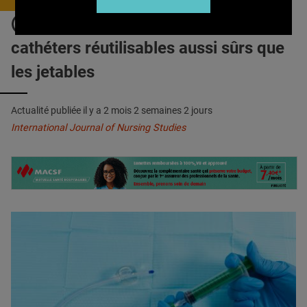
QUI SOMMES-NOUS ?
SONDAGE URINAIRE : Les
PUBLICITÉ
cathéters réutilisables aussi sûrs que
CONDITIONS GÉNÉRALES
les jetables
CONTACT
Actualité publiée il y a
2 mois 2 semaines 2 jours
CRÉDITS
International Journal of Nursing Studies