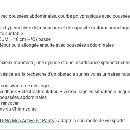
s avec poussées abdominales, courbe polyphasique avec poussée
s hyperactivité détrusorienne et de capacité cystomanométriqu
te sur table
 (PCUM = 40 cm H²O) basse
 début puis allongée ensuite avec poussées abdominales
xieux manifeste, une dysurie et une insuffisance sphinctérienn
-vésicale à la recherche d’un obstacle sur les voies urinaires n
de son syndrome des loges
edback + électrostimulation + verrouillage en situation à risque
 poussées abdominales
 renvoyer
asme ou Chlamydiae
TENA Men Active Fit Pants
) adapté à son mode de vie sportif