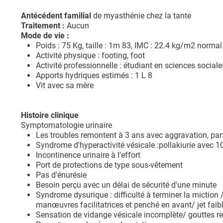
Antécédent familial
de myasthénie chez la tante
Traitement :
Aucun
Mode de vie :
Poids : 75 Kg, taille : 1m 83, IMC : 22.4 kg/m2 normal
Activité physique : footing, foot
Activité professionnelle : étudiant en sciences sociale
Apports hydriques estimés : 1 L 8
Vit avec sa mère
Histoire clinique
Symptomatologie urinaire
Les troubles remontent à 3 ans avec aggravation, parfo
Syndrome d'hyperactivité vésicale :pollakiurie avec 1
Incontinence urinaire à l’effort
Port de protections de type sous-vêtement
Pas d'énurésie
Besoin perçu avec un délai de sécurité d'une minute
Syndrome dysurique : difficulté à terminer la mictio
manœuvres facilitatrices et penché en avant/ jet faib
Sensation de vidange vésicale incomplète/ gouttes re