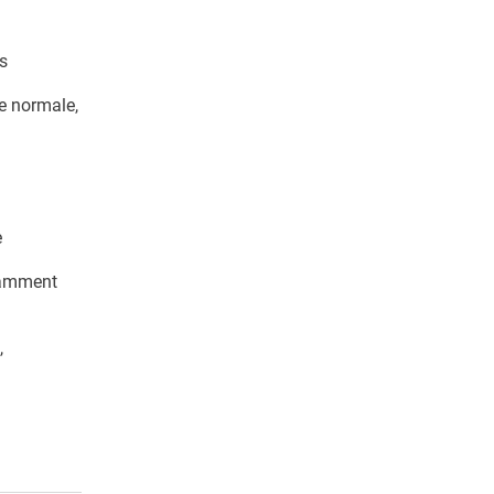
s
e normale,
e
otamment
,