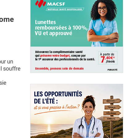
drome
our un
l souffre
sie