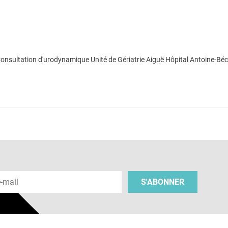
nsultation d'urodynamique Unité de Gériatrie Aiguë Hôpital Antoine-Bécl
e
 e-mail
S'ABONNER