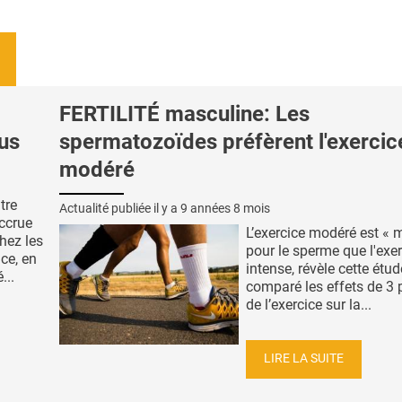
FERTILITÉ masculine: Les
lus
spermatozoïdes préfèrent l'exercic
modéré
tre
Actualité publiée il y a
9 années 8 mois
ccrue
L’exercice modéré est « m
hez les
pour le sperme que l'exe
ce, en
intense, révèle cette étud
...
comparé les effets de 3 
de l’exercice sur la...
LIRE LA SUITE