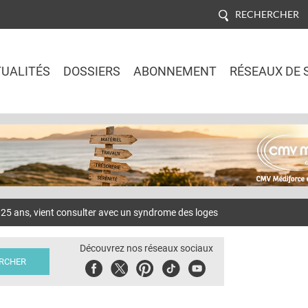
RECHERCHER
UALITÉS
DOSSIERS
ABONNEMENT
RÉSEAUX DE 
Jump to navigation
 25 ans, vient consulter avec un syndrome des loges
Découvrez nos réseaux sociaux
Facebook
Twitter
Pinterest
Tiktok
Youbute