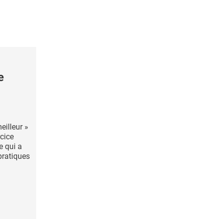
e
eilleur »
rcice
e qui a
pratiques