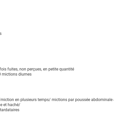
s
is fuites, non perçues, en petite quantité
0 mictions diurnes
n /miction en plusieurs temps/ mictions par poussée abdominale
le et haché/
tardataires