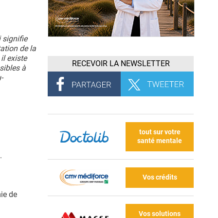
 signifie
ation de la
il existe
RECEVOIR LA NEWSLETTER
sibles à
-
tout sur votre
santé mentale
.
Vos crédits
ie de
Vos solutions