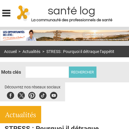
santé log
La communauté des professionnels de santé
Jump to navigation
MON COMPTE
ABONNEMENT
Accueil
>
Actualités
>
STRESS : Pourquoi il détraque l’appétit
S'ABONNER À LA REVUE SOIN À DOMICILE
ACTUS
Mots clés
DOSSIERS
RÉSEAUX
Découvrez nos réseaux sociaux
Facebook
Twitter
Pinterest
Tiktok
Youbute
E-REVUE SAD
THÉMA
Actualités
L'APP
STRESS : Pourquoi il détraque