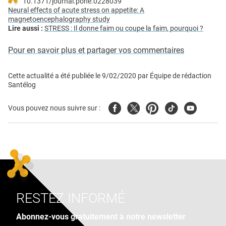
10.1371/journal.pone.0228039
Neural effects of acute stress on appetite: A
magnetoencephalography study
Lire aussi :
STRESS : Il donne faim ou coupe la faim, pourquoi ?
Pour en savoir plus et partager vos commentaires
Cette actualité a été publiée le
9/02/2020
par
Équipe de rédaction
Santélog
Facebook
Twitter
Pinterest
Tiktok
Youtube
Vous pouvez nous suivre sur :
RESTEZ INFORMÉ
Abonnez-vous gratuitement à notre newsletter