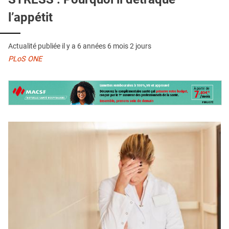
QUI SOMMES-NOUS ?
l’appétit
PUBLICITÉ
CONDITIONS GÉNÉRALES
Actualité publiée il y a
6 années 6 mois 2 jours
PLoS ONE
CONTACT
CRÉDITS