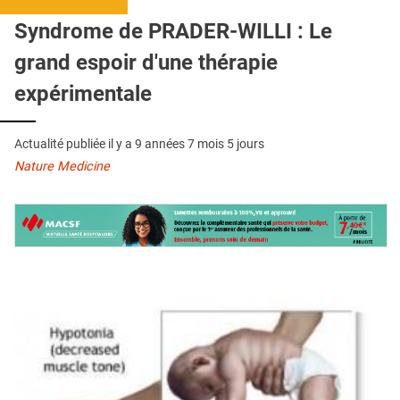
QUI SOMMES-NOUS ?
Syndrome de PRADER-WILLI : Le
PUBLICITÉ
grand espoir d'une thérapie
CONDITIONS GÉNÉRALES
expérimentale
CONTACT
Actualité publiée il y a
9 années 7 mois 5 jours
CRÉDITS
Nature Medicine