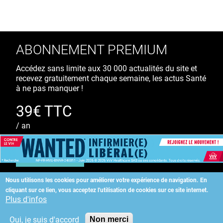
ABONNEMENT PREMIUM
Accédez sans limite aux 30 000 actualités du site et
recevez gratuitement chaque semaine, les actus Santé
à ne pas manquer !
39€ TTC
/ an
S'ABONNER
Nous utilisons les cookies pour améliorer votre expérience de navigation.
En
cliquant sur ce lien, vous acceptez l'utilisation de cookies sur ce site internet.
Copyright
©
2026 ALLIEDHEALTH
Plus d'infos
Oui, je suis d'accord
Non merci
KAURIWEB