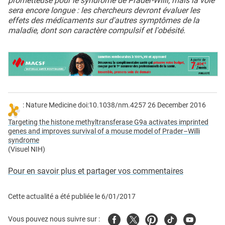
prometteuse pour le syndrome de Prader-Willi, mais la voie
sera encore longue : les chercheurs devront évaluer les
effets des médicaments sur d'autres symptômes de la
maladie, dont son caractère compulsif et l'obésité.
: Nature Medicine doi:10.1038/nm.4257 26 December 2016
Targeting the histone methyltransferase G9a activates imprinted
genes and improves survival of a mouse model of Prader–Willi
syndrome
(Visuel NIH)
Pour en savoir plus et partager vos commentaires
Cette actualité a été publiée le
6/01/2017
Facebook
Twitter
Pinterest
Tiktok
Youtube
Vous pouvez nous suivre sur :