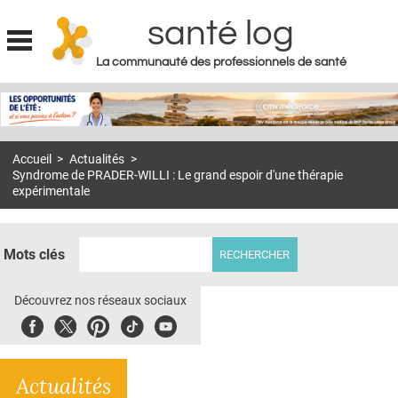
santé log
La communauté des professionnels de santé
Jump to navigation
MON COMPTE
ABONNEMENT
Accueil
>
Actualités
>
S'ABONNER À LA REVUE SOIN À DOMICILE
Syndrome de PRADER-WILLI : Le grand espoir d'une thérapie
expérimentale
ACTUS
DOSSIERS
Mots clés
RÉSEAUX
Découvrez nos réseaux sociaux
E-REVUE SAD
Facebook
Twitter
Pinterest
Tiktok
Youbute
THÉMA
L'APP
Actualités