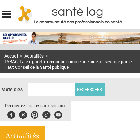
santé log
La communauté des professionnels de santé
Jump to navigation
MON COMPTE
ABONNEMENT
Accueil
>
Actualités
>
S'ABONNER À LA REVUE SOIN À DOMICILE
TABAC: La e-cigarette reconnue comme une aide au sevrage par le
Haut Conseil de la Santé publique
ACTUS
DOSSIERS
Mots clés
RÉSEAUX
Découvrez nos réseaux sociaux
E-REVUE SAD
Facebook
Twitter
Pinterest
Tiktok
Youbute
THÉMA
L'APP
Actualités