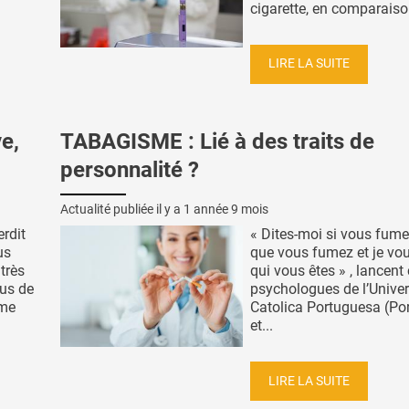
cigarette, en comparaison
LIRE LA SUITE
e,
TABAGISME : Lié à des traits de
personnalité ?
Actualité publiée il y a
1 année 9 mois
erdit
« Dites-moi si vous fume
us
que vous fumez et je vou
très
qui vous êtes » , lancent
lus de
psychologues de l’Unive
rme
Catolica Portuguesa (Po
et...
LIRE LA SUITE