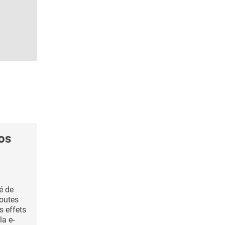
os
té de
toutes
s effets
la e-