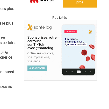
pros
eurs plus
Publicités :
 le plus
 en
s certains
ur le
égrer ce
ent aussi
cace de