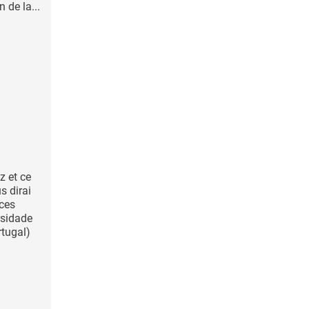
 de la...
z et ce
s dirai
 ces
rsidade
rtugal)