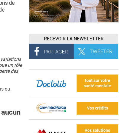
ions de
de
RECEVOIR LA NEWSLETTER
 variations
oue un rôle
perte des
tout sur votre
santé mentale
us ou
Vos crédits
t aucun
Vos solutions