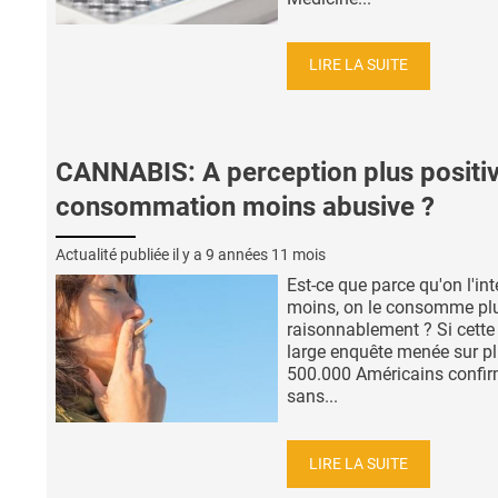
LIRE LA SUITE
CANNABIS: A perception plus positiv
consommation moins abusive ?
Actualité publiée il y a
9 années 11 mois
Est-ce que parce qu'on l'int
moins, on le consomme pl
raisonnablement ? Si cette 
large enquête menée sur p
500.000 Américains confi
sans...
LIRE LA SUITE