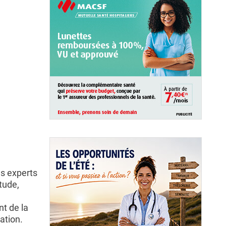
es experts
tude,
nt de la
ation.