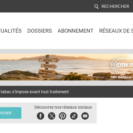
RECHERCHER
UALITÉS
DOSSIERS
ABONNEMENT
RÉSEAUX DE 
Jump to navigation
tabac s’impose avant tout traitement
Découvrez nos réseaux sociaux
Facebook
Twitter
Pinterest
Tiktok
Youbute