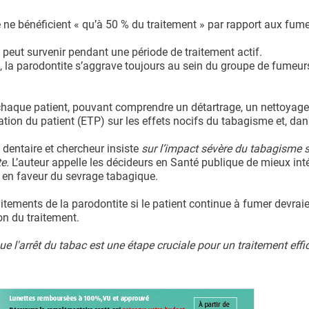
ne bénéficient « qu’à 50 % du traitement » par rapport aux fum
peut survenir pendant une période de traitement actif.
é, la parodontite s’aggrave toujours au sein du groupe de fumeurs
 chaque patient, pouvant comprendre un détartrage, un nettoyage
tion du patient (ETP) sur les effets nocifs du tabagisme et, dan
e dentaire et chercheur insiste
sur l’impact sévère du tabagisme s
te.
L’auteur appelle les décideurs en Santé publique de mieux int
s en faveur du sevrage tabagique.
aitements de la parodontite si le patient continue à fumer devrai
on du traitement.
e l'arrêt du tabac est une étape cruciale pour un traitement effi