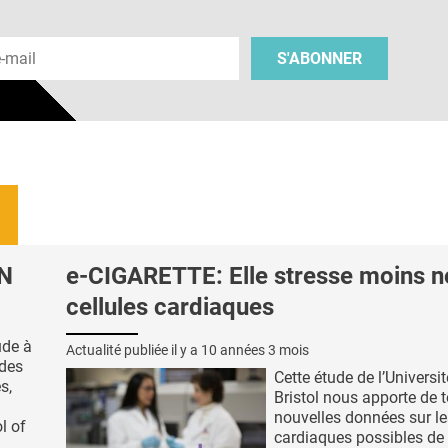
 e-mail
S'ABONNER
DN
e-CIGARETTE: Elle stresse moins n
cellules cardiaques
ude à
Actualité publiée il y a
10 années 3 mois
 des
Cette étude de l’Universi
s,
Bristol nous apporte de 
nouvelles données sur le
l of
cardiaques possibles de 