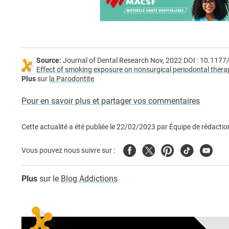
Source:
Journal of Dental Research Nov, 2022 DOI : 10.1
Effect of smoking exposure on nonsurgical periodontal therap
Plus
sur
la Parodontite
Pour en savoir plus et partager vos commentaires
Cette actualité a été publiée le
22/02/2023
par
Équipe de rédactio
Facebook
Twitter
Pinterest
Tiktok
Youtub
Vous pouvez nous suivre sur :
Plus
sur le
Blog Addictions