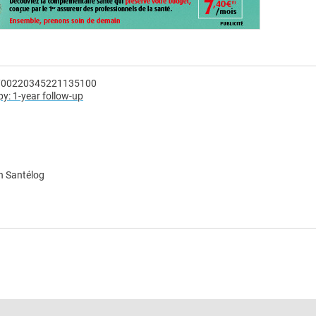
177/00220345221135100
y: 1-year follow-up
n Santélog
e