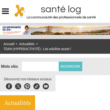
santé log
La communauté des professionnels de santé
Jump to navigation
MON COMPTE
ABONNEMENT
Accueil
>
Actualités
>
S'ABONNER À LA REVUE SOIN À DOMICILE
TDAH (HYPERACTIVITÉ) : Les adultes aussi !
ACTUS
DOSSIERS
Mots clés
RÉSEAUX
Découvrez nos réseaux sociaux
E-REVUE SAD
Facebook
Twitter
Pinterest
Tiktok
Youbute
THÉMA
Actualités
L'APP