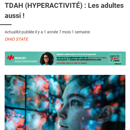
QUI SOMMES-NOUS ?
TDAH (HYPERACTIVITÉ) : Les adultes
aussi !
PUBLICITÉ
CONDITIONS GÉNÉRALES
Actualité publiée il y a
1 année 7 mois 1 semaine
CONTACT
OHIO STATE
CRÉDITS