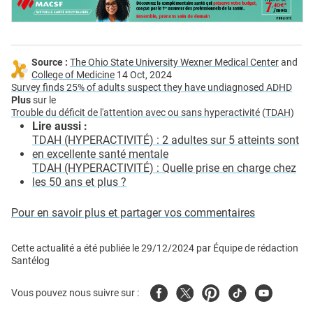
Source :
The Ohio State University Wexner Medical Center
and
College of Medicine
14 Oct, 2024
Survey finds 25% of adults suspect they have undiagnosed ADHD
Plus
sur le
Trouble du déficit de l'attention avec ou sans hyperactivité
(
TDAH
)
Lire aussi :
TDAH (HYPERACTIVITÉ) : 2 adultes sur 5 atteints sont
en excellente santé mentale
TDAH (HYPERACTIVITÉ) : Quelle prise en charge chez
les 50 ans et plus ?
Pour en savoir plus et partager vos commentaires
Cette actualité a été publiée le
29/12/2024
par
Équipe de rédaction
Santélog
Facebook
Twitter
Pinterest
Tiktok
Youtube
Vous pouvez nous suivre sur :