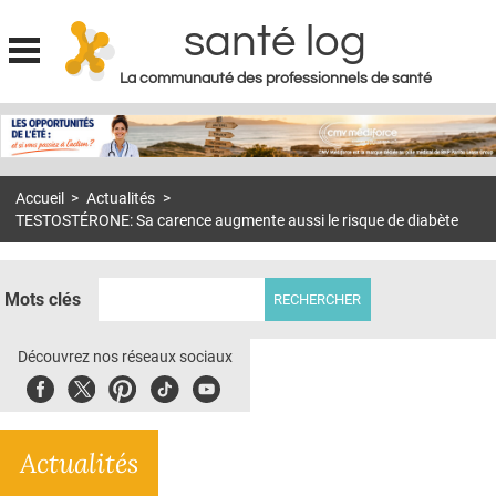
santé log
La communauté des professionnels de santé
Jump to navigation
MON COMPTE
ABONNEMENT
Accueil
>
Actualités
>
S'ABONNER À LA REVUE SOIN À DOMICILE
TESTOSTÉRONE: Sa carence augmente aussi le risque de diabète
ACTUS
DOSSIERS
Mots clés
RÉSEAUX
Découvrez nos réseaux sociaux
E-REVUE SAD
Facebook
Twitter
Pinterest
Tiktok
Youbute
THÉMA
Actualités
L'APP