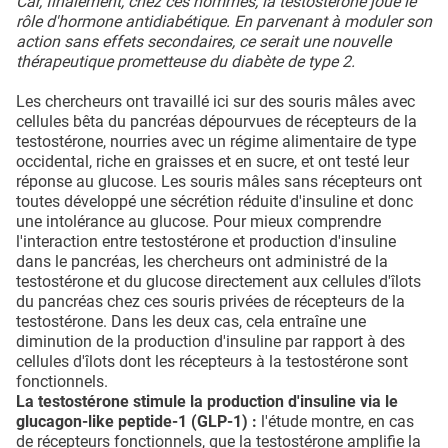
Car, finalement, chez ces hommes, la testostérone joue le
rôle d'hormone antidiabétique. En parvenant à moduler son
action sans effets secondaires, ce serait une nouvelle
thérapeutique prometteuse du diabète de type 2.
Les chercheurs ont travaillé ici sur des souris mâles avec
cellules bêta du pancréas dépourvues de récepteurs de la
testostérone, nourries avec un régime alimentaire de type
occidental, riche en graisses et en sucre, et ont testé leur
réponse au glucose. Les souris mâles sans récepteurs ont
toutes développé une sécrétion réduite d'insuline et donc
une intolérance au glucose. Pour mieux comprendre
l'interaction entre testostérone et production d'insuline
dans le pancréas, les chercheurs ont administré de la
testostérone et du glucose directement aux cellules d'îlots
du pancréas chez ces souris privées de récepteurs de la
testostérone. Dans les deux cas, cela entraîne une
diminution de la production d'insuline par rapport à des
cellules d'îlots dont les récepteurs à la testostérone sont
fonctionnels.
La testostérone stimule la production d'insuline via le
glucagon-like peptide-1 (GLP-1) :
l'étude montre, en cas
de récepteurs fonctionnels, que la testostérone amplifie la