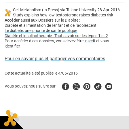
Cell Metabolism (In Press) via Tulane University 28-Apr-2016
Study explains how low testosterone raises diabetes risk
Accéder
aussi aux Dossiers sur le Diabète :
Diabète et alimentation de l'enfant et de l'adolescent
Le diabète, une priorité de santé publique
Diabète et insulinothérapie : Tout savoir sur les types 1 et 2
Pour accéder à ces dossiers, vous devez être
inscrit
et vous
identifier
Pour en savoir plus et partager vos commentaires
Cette actualité a été publiée le
4/05/2016
Facebook
Twitter
Pinterest
Tiktok
Youtube
Vous pouvez nous suivre sur :