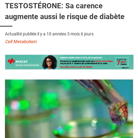
QUI SOMMES-NOUS ?
TESTOSTÉRONE: Sa carence
augmente aussi le risque de diabète
PUBLICITÉ
CONDITIONS GÉNÉRALES
Actualité publiée il y a
10 années 3 mois 6 jours
CONTACT
Cell Metabolism
CRÉDITS