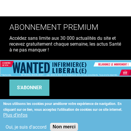
ABONNEMENT PREMIUM
Accédez sans limite aux 30 000 actualités du site et
recevez gratuitement chaque semaine, les actus Santé
à ne pas manquer !
39€ TTC
/ an
S'ABONNER
Nous utilisons les cookies pour améliorer votre expérience de navigation.
En
cliquant sur ce lien, vous acceptez l'utilisation de cookies sur ce site internet.
Copyright
©
2026 ALLIEDHEALTH
Plus d'infos
Oui, je suis d'accord
Non merci
KAURIWEB