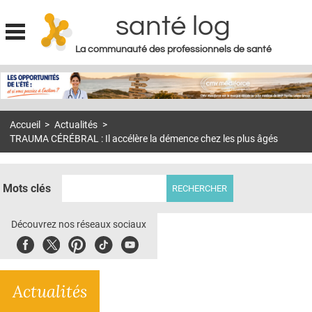
santé log
La communauté des professionnels de santé
Jump to navigation
MON COMPTE
ABONNEMENT
Accueil
>
Actualités
>
S'ABONNER À LA REVUE SOIN À DOMICILE
TRAUMA CÉRÉBRAL : Il accélère la démence chez les plus âgés
ACTUS
DOSSIERS
Mots clés
RÉSEAUX
Découvrez nos réseaux sociaux
E-REVUE SAD
Facebook
Twitter
Pinterest
Tiktok
Youbute
THÉMA
Actualités
L'APP