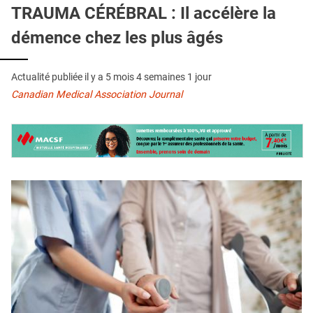
QUI SOMMES-NOUS ?
TRAUMA CÉRÉBRAL : Il accélère la
démence chez les plus âgés
PUBLICITÉ
CONDITIONS GÉNÉRALES
Actualité publiée il y a
5 mois 4 semaines 1 jour
CONTACT
Canadian Medical Association Journal
CRÉDITS