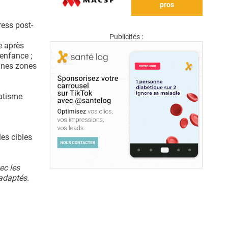
pros
ress post-
Publicités :
e après
enfance ;
aines zones
matisme
es cibles
ec les
 adaptés.