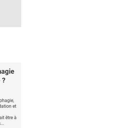
hagie
 ?
ophagie,
ation et
it être à
...