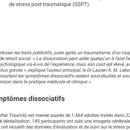
de stress post-traumatique (SSPT).
réciser les traits prédictifs, juste après un traumatisme, d’un ris
 retrait social. « La dissociation peut aider quelqu'un à faire fa
chologique vis-à-vis de l'expérience, mais son coût est élevé, a
 graves », explique l'auteur principal, le Dr Lauren A. M. Leboi
 pourtant les symptômes dissociatifs restent sous-étudiés et sou
sion dans la pratique médicale et clinique ».
mptômes dissociatifs
er TraumA) est menée auprès de 1.464 adultes traités dans 22
é déréalisation. 145 participants ont subi une imagerie cérébral
ont recueilli des données d’évaluation et de suivi sur le stress p