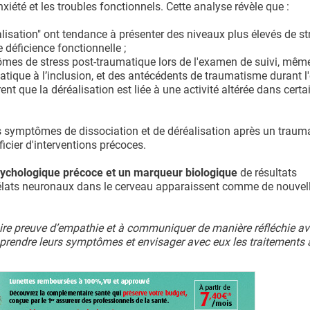
iété et les troubles fonctionnels. Cette analyse révèle que :
isation" ont tendance à présenter des niveaux plus élevés de st
 déficience fonctionnelle ;
ômes de stress post-traumatique lors de l'examen de suivi, mêm
ique à l’inclusion, et des antécédents de traumatisme durant l'
rent que la déréalisation est liée à une activité altérée dans cert
s symptômes de dissociation et de déréalisation après un trau
ficier d'interventions précoces.
 psychologique précoce et un marqueur biologique
de résultats
rrélats neuronaux dans le cerveau apparaissent comme de nouvell
faire preuve d’empathie et à communiquer de manière réfléchie av
mprendre leurs symptômes et envisager avec eux les traitements