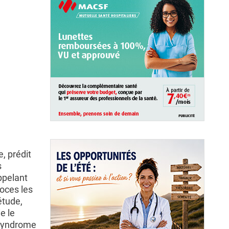
, prédit
s
ppelant
coces les
étude,
e le
 syndrome