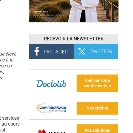
RECEVOIR LA NEWSLETTER
que élevé
ce à la
vec en
s,
s-
tout sur votre
santé mentale
Vos crédits
 services
e au cours
ost-
Vos solutions