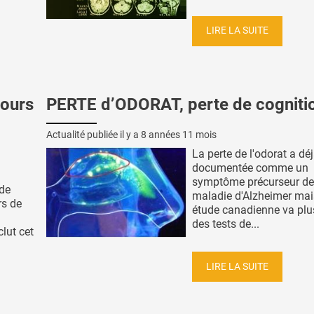
LIRE LA SUITE
jours
PERTE d’ODORAT, perte de cogniti
Actualité publiée il y a
8 années 11 mois
La perte de l'odorat a déj
documentée comme un
symptôme précurseur de
 de
maladie d'Alzheimer mai
rs de
étude canadienne va plus
des tests de...
lut cet
LIRE LA SUITE