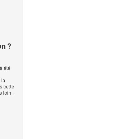
on ?
à été
 la
s cette
 loin :