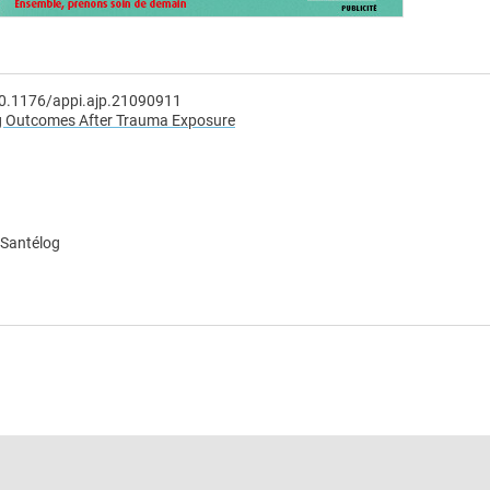
10.1176/appi.ajp.21090911
ting Outcomes After Trauma Exposure
 Santélog
e