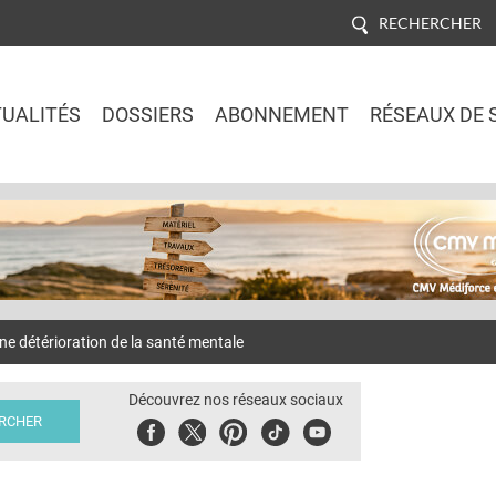
RECHERCHER
UALITÉS
DOSSIERS
ABONNEMENT
RÉSEAUX DE 
Jump to navigation
 détérioration de la santé mentale
Découvrez nos réseaux sociaux
Facebook
Twitter
Pinterest
Tiktok
Youbute