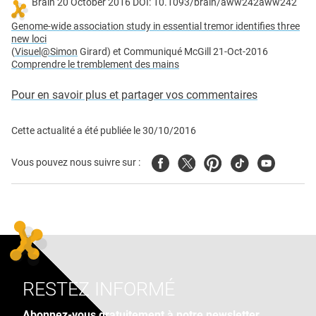
Brain 20 October 2016 DOI: 10.1093/brain/aww242aww242
Genome-wide association study in essential tremor identifies three
new loci
(
Visuel@Simon
Girard) et Communiqué McGill 21-Oct-2016
Comprendre le tremblement des mains
Pour en savoir plus et partager vos commentaires
Cette actualité a été publiée le
30/10/2016
Facebook
Twitter
Pinterest
Tiktok
Youtube
Vous pouvez nous suivre sur :
RESTEZ INFORMÉ
Abonnez-vous gratuitement à notre newsletter