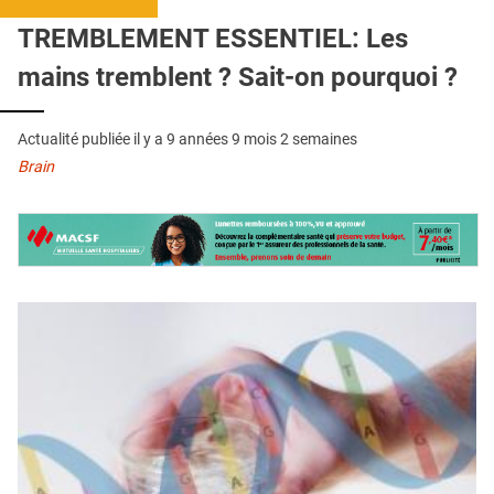
QUI SOMMES-NOUS ?
TREMBLEMENT ESSENTIEL: Les
PUBLICITÉ
mains tremblent ? Sait-on pourquoi ?
CONDITIONS GÉNÉRALES
Actualité publiée il y a
9 années 9 mois 2 semaines
CONTACT
Brain
CRÉDITS