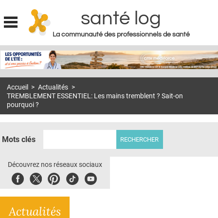
santé log
La communauté des professionnels de santé
Jump to navigation
MON COMPTE
ABONNEMENT
Accueil
>
Actualités
>
S'ABONNER À LA REVUE SOIN À DOMICILE
TREMBLEMENT ESSENTIEL: Les mains tremblent ? Sait-on
pourquoi ?
ACTUS
DOSSIERS
Mots clés
RÉSEAUX
Découvrez nos réseaux sociaux
E-REVUE SAD
Facebook
Twitter
Pinterest
Tiktok
Youbute
THÉMA
L'APP
Actualités