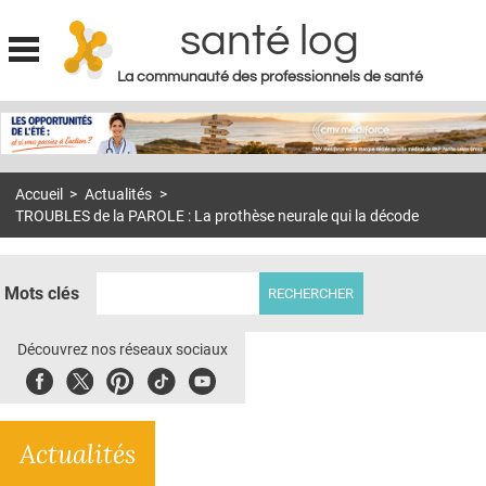
santé log
La communauté des professionnels de santé
Jump to navigation
MON COMPTE
ABONNEMENT
Accueil
>
Actualités
>
S'ABONNER À LA REVUE SOIN À DOMICILE
TROUBLES de la PAROLE : La prothèse neurale qui la décode
ACTUS
DOSSIERS
Mots clés
RÉSEAUX
Découvrez nos réseaux sociaux
E-REVUE SAD
Facebook
Twitter
Pinterest
Tiktok
Youbute
THÉMA
Actualités
L'APP