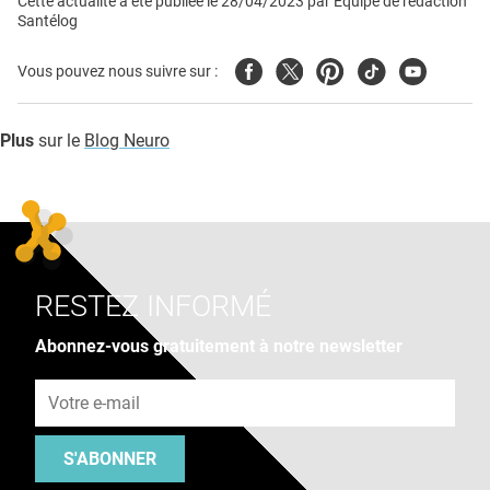
Cette actualité a été publiée le
28/04/2023
par
Équipe de rédaction
Santélog
Facebook
Twitter
Pinterest
Tiktok
Youtube
Vous pouvez nous suivre sur :
Plus
sur le
Blog Neuro
RESTEZ INFORMÉ
Abonnez-vous gratuitement à notre newsletter
Adresse e-mail
S'ABONNER