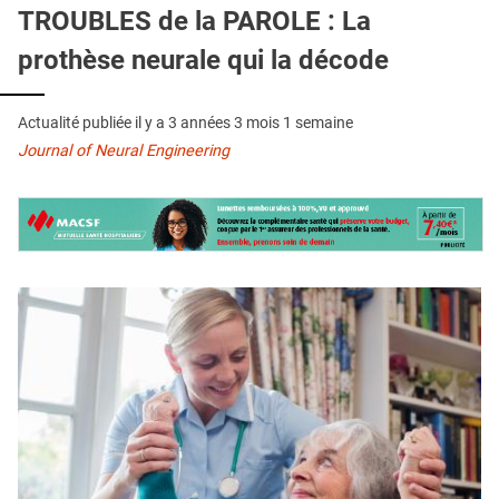
QUI SOMMES-NOUS ?
TROUBLES de la PAROLE : La
prothèse neurale qui la décode
PUBLICITÉ
CONDITIONS GÉNÉRALES
Actualité publiée il y a
3 années 3 mois 1 semaine
CONTACT
Journal of Neural Engineering
CRÉDITS