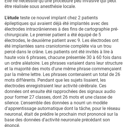
Elle ne nécessite qu’une procédure peu invasive qui peut
être réalisée sous anesthésie locale.
L’étude
teste ce nouvel implant chez 2 patients
épileptiques qui avaient déjà été implantés avec des
électrodes intracrâniennes à des fins de cartographie pré-
chirurgicale. Le premier patient a été équipé de 5
électrodes, le deuxième patient avec 9. Les électrodes ont
été implantées sans craniotomie complète via un trou
percé dans le crâne. Les patients ont été invités à lire à
haute voix 6 phrases, chacune présentée 30 à 60 fois dans
un ordre aléatoire. Les phrases variaient dans leur structure
et la majorité des mots d'une même phrase commençaient
par la même lettre. Les phrases contenaient un total de 26
mots différents. Pendant que les sujets lisaient, les
électrodes enregistraient leur activité cérébrale. Ces
données ont ensuite été rapprochées des signaux audio
pour former 27 classes, dont 26 mots et une classe de
silence. L'ensemble des données a nourri un modèle
d'apprentissage automatique dont la tâche, pour le réseau
neuronal, était de prédire le prochain mot prononcé sur la
base des données d'activité neuronale précédant son
énoncé.