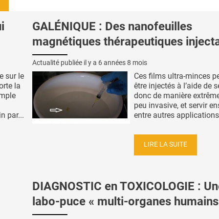
i
GALÉNIQUE : Des nanofeuilles
magnétiques thérapeutiques inject
Actualité publiée il y a
6 années 8 mois
 sur le
Ces films ultra-minces p
rte la
être injectés à l’aide de 
imple
donc de manière extrêm
a
peu invasive, et servir en
n par...
entre autres applications-
LIRE LA SUITE
DIAGNOSTIC en TOXICOLOGIE : Un
labo-puce « multi-organes humains