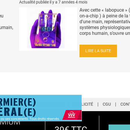
Actualité publiée il y a
7 années 4 mois
Avec cette « labopuce » (
eu
on-a-chip ) à peine de la t
d'une main, représentati
humain,
systèmes physiologique
corps humain, s’ouvre un 
LIRE LA SUITE
LETTER
QUI SOMMES-NOUS ?
PUBLICITÉ
CGU
CON
EMIUM
39€ TTC