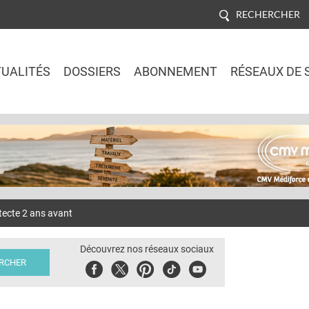
RECHERCHER
UALITÉS
DOSSIERS
ABONNEMENT
RÉSEAUX DE 
Jump to navigation
tecte 2 ans avant
Découvrez nos réseaux sociaux
Facebook
Twitter
Pinterest
Tiktok
Youbute