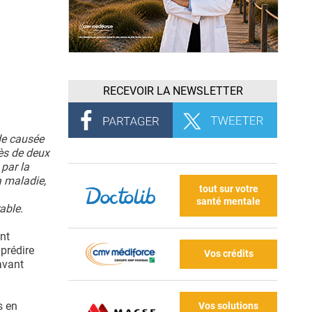
RECEVOIR LA NEWSLETTER
de causée
ès de deux
par la
a maladie,
tout sur votre
santé mentale
able.
nt
prédire
Vos crédits
avant
s en
Vos solutions