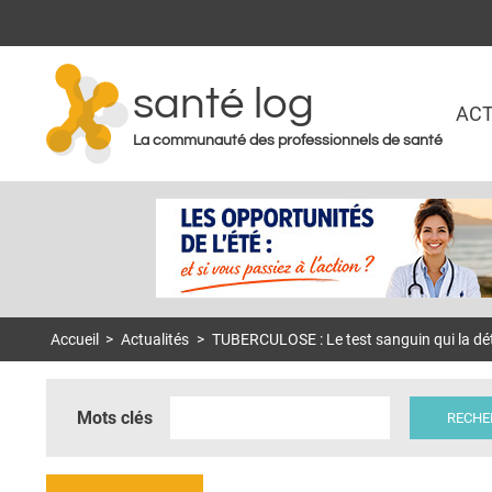
santé log
ACT
La communauté des professionnels de santé
Accueil
>
Actualités
>
TUBERCULOSE : Le test sanguin qui la dé
Mots clés