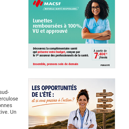
sud-
berculose
sonnes
tive. Un