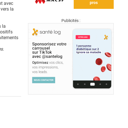
pros
nt avec
 vers la
Publicités :
 la
ositifs
aitements
s.