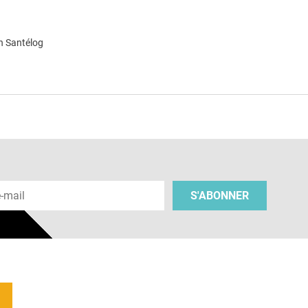
n Santélog
e
 e-mail
S'ABONNER