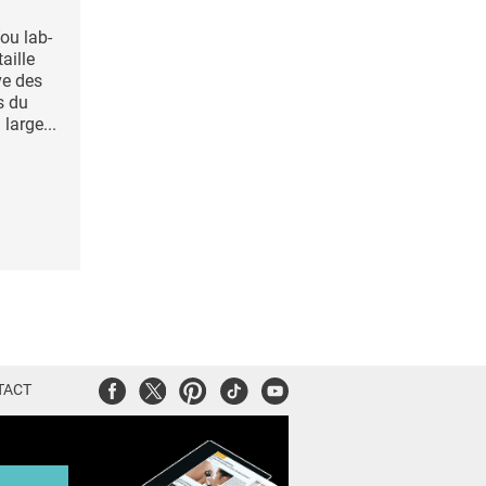
ou lab-
aille
ve des
s du
large...
Facebook
Twitter
Pinterest
Tiktok
Youtube
TACT