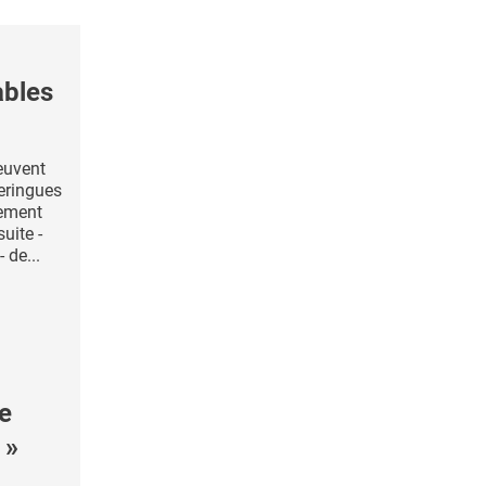
ables
euvent
seringues
ement
suite -
 de...
e
 »