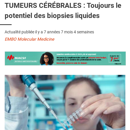
QUI SOMMES-NOUS ?
TUMEURS CÉRÉBRALES : Toujours le
potentiel des biopsies liquides
PUBLICITÉ
CONDITIONS GÉNÉRALES
Actualité publiée il y a
7 années 7 mois 4 semaines
CONTACT
EMBO Molecular Medicine
CRÉDITS