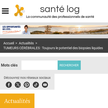
santé log
La communauté des professionnels de santé
Jump to navigation
MON COMPTE
ABONNEMENT
Accueil
>
Actualités
>
S'ABONNER À LA REVUE SOIN À DOMICILE
TUMEURS CÉRÉBRALES : Toujours le potentiel des biopsies liquides
ACTUS
DOSSIERS
Mots clés
RÉSEAUX
Découvrez nos réseaux sociaux
E-REVUE SAD
Facebook
Twitter
Pinterest
Tiktok
Youbute
THÉMA
Actualités
L'APP