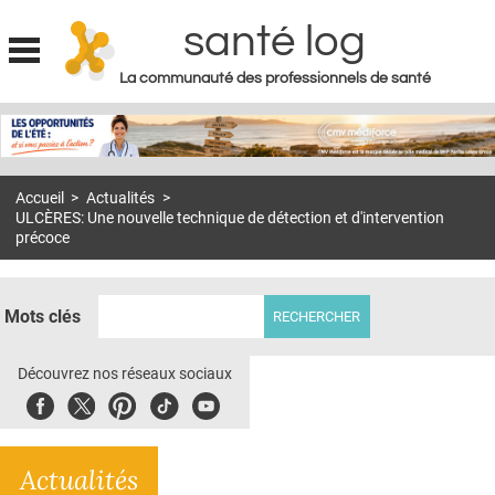
santé log
La communauté des professionnels de santé
Jump to navigation
MON COMPTE
ABONNEMENT
Accueil
>
Actualités
>
S'ABONNER À LA REVUE SOIN À DOMICILE
ULCÈRES: Une nouvelle technique de détection et d'intervention
précoce
ACTUS
DOSSIERS
Mots clés
RÉSEAUX
Découvrez nos réseaux sociaux
E-REVUE SAD
Facebook
Twitter
Pinterest
Tiktok
Youbute
THÉMA
L'APP
Actualités