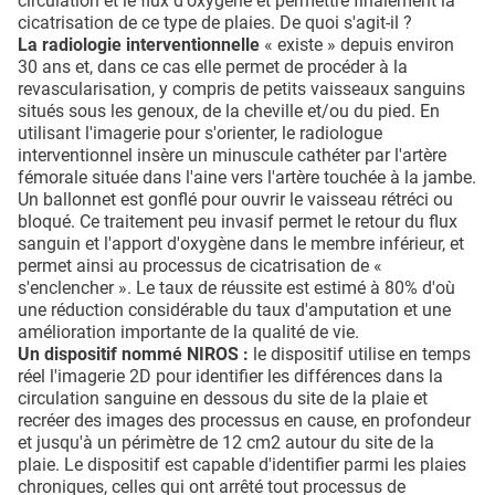
circulation et le flux d'oxygène et permettre finalement la
cicatrisation de ce type de plaies. De quoi s'agit-il ?
La radiologie interventionnelle
« existe » depuis environ
30 ans et, dans ce cas elle permet de procéder à la
revascularisation, y compris de petits vaisseaux sanguins
situés sous les genoux, de la cheville et/ou du pied. En
utilisant l'imagerie pour s'orienter, le radiologue
interventionnel insère un minuscule cathéter par l'artère
fémorale située dans l'aine vers l'artère touchée à la jambe.
Un ballonnet est gonflé pour ouvrir le vaisseau rétréci ou
bloqué. Ce traitement peu invasif permet le retour du flux
sanguin et l'apport d'oxygène dans le membre inférieur, et
permet ainsi au processus de cicatrisation de «
s'enclencher ». Le taux de réussite est estimé à 80% d'où
une réduction considérable du taux d'amputation et une
amélioration importante de la qualité de vie.
Un dispositif nommé NIROS :
le dispositif utilise en temps
réel l'imagerie 2D pour identifier les différences dans la
circulation sanguine en dessous du site de la plaie et
recréer des images des processus en cause, en profondeur
et jusqu'à un périmètre de 12 cm2 autour du site de la
plaie. Le dispositif est capable d'identifier parmi les plaies
chroniques, celles qui ont arrêté tout processus de