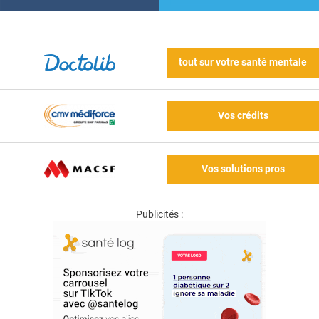
tout sur votre santé mentale
Vos crédits
Vos solutions pros
Publicités :