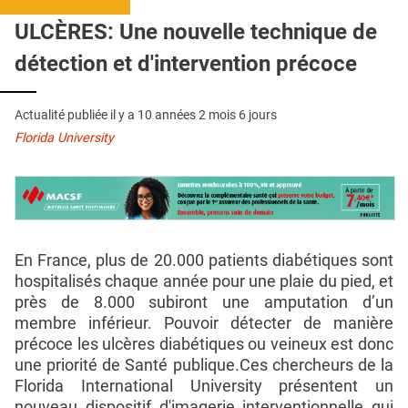
QUI SOMMES-NOUS ?
ULCÈRES: Une nouvelle technique de
PUBLICITÉ
détection et d'intervention précoce
CONDITIONS GÉNÉRALES
Actualité publiée il y a
10 années 2 mois 6 jours
CONTACT
Florida University
CRÉDITS
En France, plus de 20.000 patients diabétiques sont
hospitalisés chaque année pour une plaie du pied, et
près de 8.000 subiront une amputation d’un
membre inférieur. Pouvoir détecter de manière
précoce les ulcères diabétiques ou veineux est donc
une priorité de Santé publique.Ces chercheurs de la
Florida International University présentent un
nouveau dispositif d'imagerie interventionnelle qui