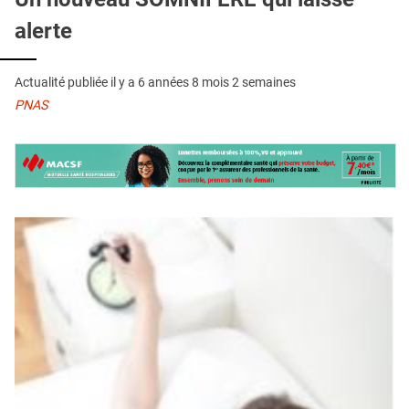
QUI SOMMES-NOUS ?
alerte
PUBLICITÉ
CONDITIONS GÉNÉRALES
Actualité publiée il y a
6 années 8 mois 2 semaines
PNAS
CONTACT
CRÉDITS