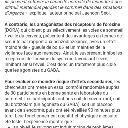
ils peuvent entraver la capacité normale de répondre à des
stimuli inattendus pendant le sommeil dans des situations
d’urgence
», explique l’auteur principal Jaehoon Seol.
A contrario, les antagonistes des récepteurs de l’orexine
(DORA) qui ciblent plus sélectivement les voies de sommeil
/ veille du cerveau, présentent des avantages en termes de
sécurité par rapport aux benzodiazépines, avec un effet
moindre de « gueule de bois » et un maintien de la
vigilance face aux menaces. Ainsi, le suvorexant inhibe les
récepteurs de l'orexine du système favorisant l'éveil,
inhibant ainsi l'éveil. C’est donc un traitement plus ciblé
que les agonistes du GABA.
Pour évaluer ce moindre risque d’effets secondaires
, les
chercheurs ont mené un essai contrôlé randomisé auprès
de 30 participants en bonne santé en laboratoire du
sommeil. Les participants ont pris soit du suvorexant, soit
du brotizolam (un agoniste du GABA), soit un placebo
avant de s'endormir, puis ont été réveillés 90 minutes plus
tard. Leur fonctionnement cognitif et physique a ensuite
été testé. L’expérience montre que :
au réveil, le suvorexant induit moins de problèmes