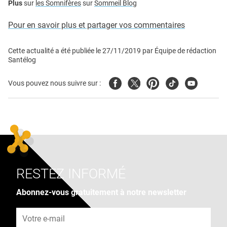
Plus
sur
les Somnifères
sur
Sommeil Blog
Pour en savoir plus et partager vos commentaires
Cette actualité a été publiée le
27/11/2019
par
Équipe de rédaction
Santélog
Facebook
Twitter
Pinterest
Tiktok
Youtube
Vous pouvez nous suivre sur :
RESTEZ INFORMÉ
Abonnez-vous gratuitement à notre newsletter
Adresse e-mail