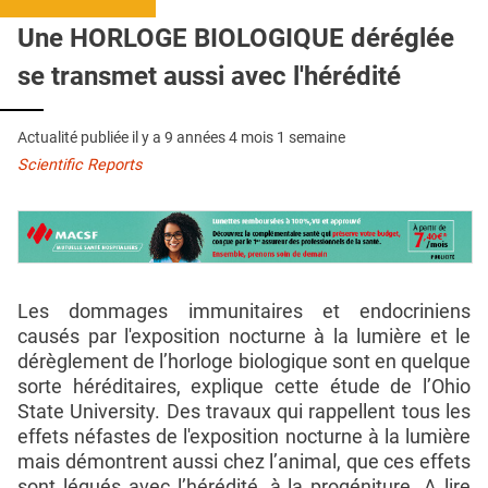
QUI SOMMES-NOUS ?
Une HORLOGE BIOLOGIQUE déréglée
PUBLICITÉ
se transmet aussi avec l'hérédité
CONDITIONS GÉNÉRALES
Actualité publiée il y a
9 années 4 mois 1 semaine
CONTACT
Scientific Reports
CRÉDITS
Les dommages immunitaires et endocriniens
causés par l'exposition nocturne à la lumière et le
dérèglement de l’horloge biologique sont en quelque
sorte héréditaires, explique cette étude de l’Ohio
State University. Des travaux qui rappellent tous les
effets néfastes de l'exposition nocturne à la lumière
mais démontrent aussi chez l’animal, que ces effets
sont légués avec l’hérédité, à la progéniture. A lire