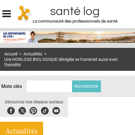
santé log
La communauté des professionnels de santé
Jump to navigation
MON COMPTE
ABONNEMENT
Accueil
>
Actualités
>
S'ABONNER À LA REVUE SOIN À DOMICILE
Une HORLOGE BIOLOGIQUE déréglée se transmet aussi avec
l'hérédité
ACTUS
DOSSIERS
Mots clés
RÉSEAUX
Découvrez nos réseaux sociaux
E-REVUE SAD
Facebook
Twitter
Pinterest
Tiktok
Youbute
THÉMA
L'APP
Actualités