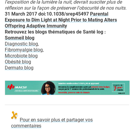
l'exposition de la lumière la nuit, devrait susciter plus de
réflexion sur la façon de préserver l'obscurité de nos nuits.
31 March 2017 doi:10.1038/srep45497
Parental
Exposure to Dim Light at Night Prior to Mating Alters
Offspring Adaptive Immunity
Retrouvez les blogs thématiques de Santé log :
Sommeil blog
Diagnostic blog
,
Fibromyalgie blog,
Microbiote blog
Obésité blog
Dermato blog
Pour en savoir plus et partager vos
commentaires