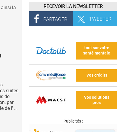
RECEVOIR LA NEWSLETTER
 ainsi la
tout sur votre
santé mentale
a
Vos crédits
es
es suites
us de
Vos solutions
ion, par
pros
 de l’ ...
Publicités :