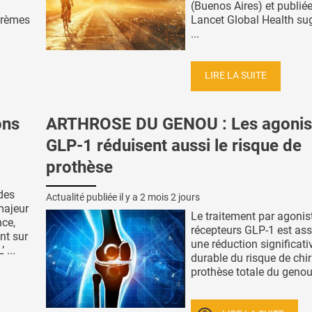
(Buenos Aires) et publié
crèmes
Lancet Global Health su
...
LIRE LA SUITE
ons
ARTHROSE DU GENOU : Les agonis
GLP-1 réduisent aussi le risque de
prothèse
des
Actualité publiée il y a
2 mois 2 jours
majeur
Le traitement par agonis
nce,
récepteurs GLP-1 est ass
nt sur
une réduction significati
 ...
durable du risque de chir
prothèse totale du genou l