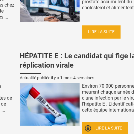
prostate accumulent du
as chez
cholestérol et alimentent
te
...
 ...
LIRE LA SUITE
HÉPATITE E : Le candidat qui fige l
réplication virale
Actualité publiée il y a
1 mois 4 semaines
s
Environ 70.000 personn
meurent chaque année d
tes de
d'une infection par le vir
 de
l'hépatite E . L'identificat
...
cette équipe internationale
LIRE LA SUITE