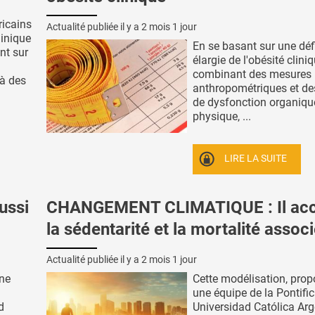
ricains
Actualité publiée il y a
2 mois 1 jour
linique
En se basant sur une déf
nt sur
élargie de l'obésité clini
combinant des mesures
à des
anthropométriques et de
de dysfonction organiqu
physique, ...
LIRE LA SUITE
ussi
CHANGEMENT CLIMATIQUE : Il acc
la sédentarité et la mortalité assoc
Actualité publiée il y a
2 mois 1 jour
une
Cette modélisation, prop
une équipe de la Pontific
d
Universidad Católica Arg