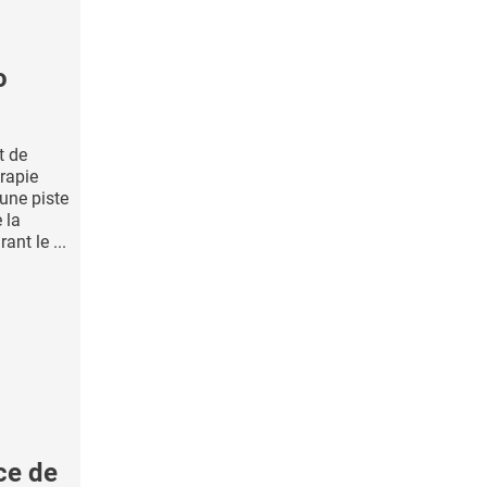
o
t de
rapie
 une piste
 la
ant le ...
ce de