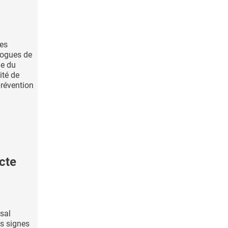
des
logues de
ne du
ité de
révention
cte
asal
es signes