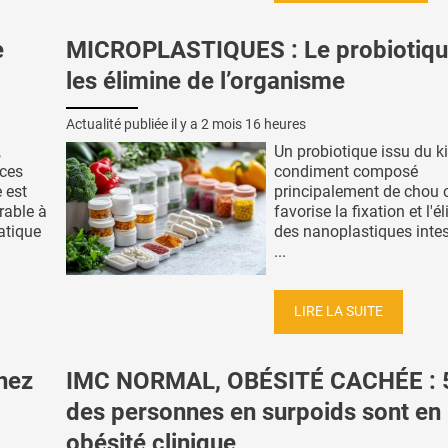
e
MICROPLASTIQUES : Le probiotiqu
les élimine de l’organisme
Actualité publiée il y a
2 mois 16 heures
,
Un probiotique issu du k
ces
condiment composé
 est
principalement de chou c
rable à
favorise la fixation et l'é
ratique
des nanoplastiques intes
...
LIRE LA SUITE
hez
IMC NORMAL, OBÉSITÉ CACHÉE : 
des personnes en surpoids sont en
obésité clinique