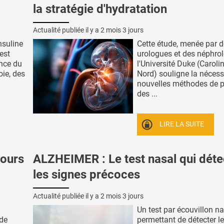
la stratégie d'hydratation
Actualité publiée il y a
2 mois 3 jours
insuline
Cette étude, menée par 
 est
urologues et des néphro
ance du
l'Université Duke (Caroli
oie, des
Nord) souligne la nécess
nouvelles méthodes de p
des ...
LIRE LA SUITE
jours
ALZHEIMER : Le test nasal qui déte
les signes précoces
Actualité publiée il y a
2 mois 3 jours
Un test par écouvillon n
 de
permettant de détecter l