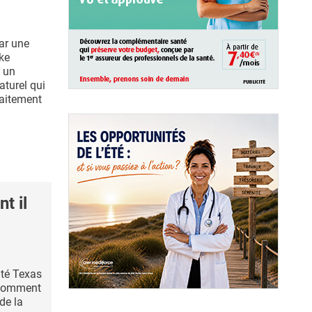
ar une
uke
e un
turel qui
raitement
t il
ité Texas
 comment
de la