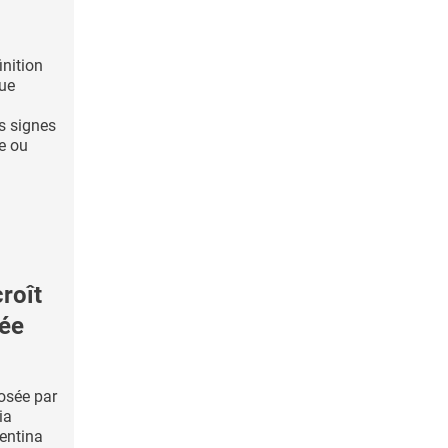
inition
que
s signes
e ou
roît
iée
osée par
ia
entina