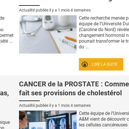
Actualité publiée il y a
1 mois 4 semaines
 de
Cette recherche menée p
équipe de l'Université D
au
(Caroline du Nord) révèl
 permet
changement hormonal na
iété ...
pourrait transformer le t
du ...
LIRE LA SUITE
CANCER de la PROSTATE : Commen
as,
fait ses provisions de cholestérol
Actualité publiée il y a
1 mois 4 semaines
Cette équipe de l’Univers
A&M vient de découvrir
nique
les cellules cancéreuses 
ion