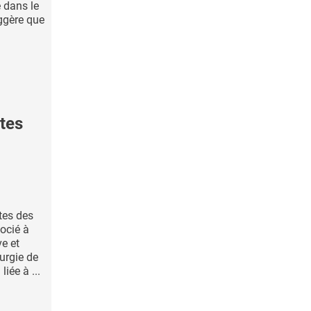
e dans le
ggère que
tes
tes des
ocié à
ve et
urgie de
iée à ...