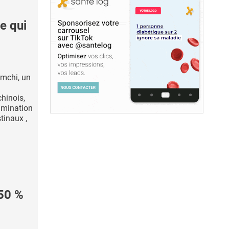
e qui
imchi, un
hinois,
limination
tinaux ,
50 %