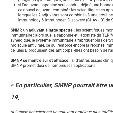
si l'adjuvant saponine seul conduit déjà à une bonne 
ce nouvel adjuvant combiné : les scientifiques en ap
lorsque les 2 adjuvants sont combinés à une protéine
Immunology & Immunogen Discovery (CHAVI-ID) de S
SNMP, un adjuvant à large spectre :
les scientifiques mo
immunitaire : alors que la saponine et l'agoniste du TLR f
synergique, le système immunitaire à fabriquer plus de types
molécule antivirale, ce qui renforce encore la réponse im
cellules B produisent des anticorps, elles ont besoin de l'ai
SMNP se montre sûr et efficace :
si d’autres essais cli
SMNP promet déjà de nombreuses applications.
« En particulier, SMNP pourrait être 
19,
qui utilise actuellement un adjuvant protéique plus tradi