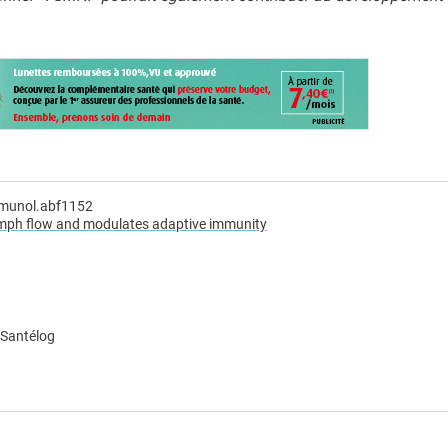
mmunol.abf1152
lymph flow and modulates adaptive immunity
 Santélog
e