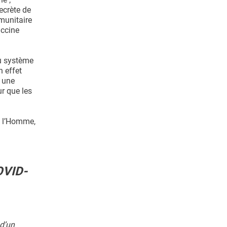
ecrète de
munitaire
accine
du système
n effet
, une
r que les
z l’Homme,
OVID-
 d’un