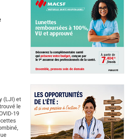
e
 (LJI) et
trouvé le
COVID-19
acettes
combiné,
vue