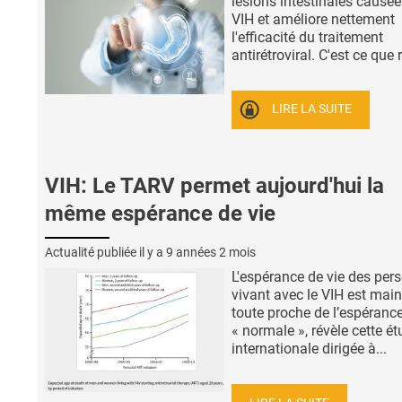
lésions intestinales causée
VIH et améliore nettement
l'efficacité du traitement
antirétroviral. C'est ce que r
LIRE LA SUITE
VIH: Le TARV permet aujourd'hui la
même espérance de vie
Actualité publiée il y a
9 années 2 mois
L'espérance de vie des per
vivant avec le VIH est mai
toute proche de l’espérance
« normale », révèle cette é
internationale dirigée à...