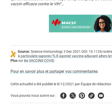
vaccin efficace contre le VIH"…
Source:
Science Immunology 3 Dec 2021 DOI: 10.1126/scii
A particulate saponin/TLR agonist vaccine adjuvant alters 
Plus
sur
les VACCINS COVID
Pour en savoir plus et partager vos commentaires
Cette actualité a été publiée le
8/12/2021
par
Équipe de rédaction
Facebook
Twitter
Pinterest
Tiktok
Youtub
Vous pouvez nous suivre sur :