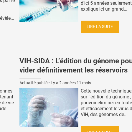
s par le
d'ici 5 années seulement
explique ici un grand...
évèle...
LIRE LA SUITE
VIH-SIDA : L’édition du génome po
vider définitivement les réservoirs
Actualité publiée il y a
2 années 11 mois
sonnes
Cette nouvelle technique
ntenant
sur l'édition du génome 
 de vie
pouvoir éliminer en toute
tude
et efficacement le virus 
VIH, des génomes de...