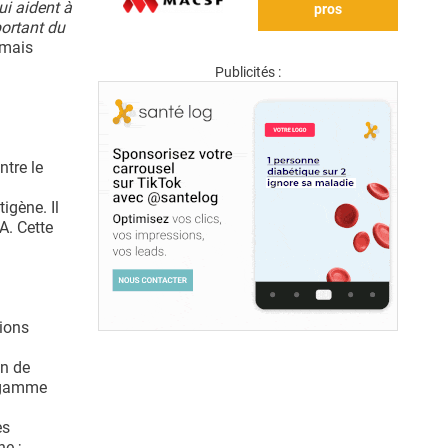
i aident à
pros
portant du
 mais
Publicités :
ntre le
igène. Il
A. Cette
lions
on de
e gamme
es
e ;