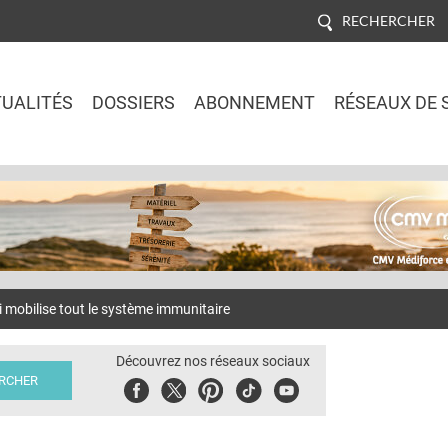
RECHERCHER
UALITÉS
DOSSIERS
ABONNEMENT
RÉSEAUX DE 
Jump to navigation
 mobilise tout le système immunitaire
Découvrez nos réseaux sociaux
Facebook
Twitter
Pinterest
Tiktok
Youbute