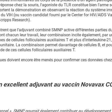
réponse chez la souris, l'agoniste du TLR constitue bien l'arme s
portent la démonstration en observant la réaction du système im
 du VIH (ou vaccin candidat fourni par le Center for HIV/AIDS V
cripps Research).
ntrent que l’adjuvant combiné SMNP active différentes parties 
ont chacun leur travail, leur combinaison incite également, par u
 de cellules folliculaires auxiliaires T et plus d'interleukine-21
munitaire. La combinaison permet davantage de cellules B, et pou
de de ces cellules folliculaires auxiliaires T.
niques doivent encore être menés pour confirmer ces données che
un excellent adjuvant au vaccin Novavax C
tionnel ». SMNP pourrait également contribuer au développement