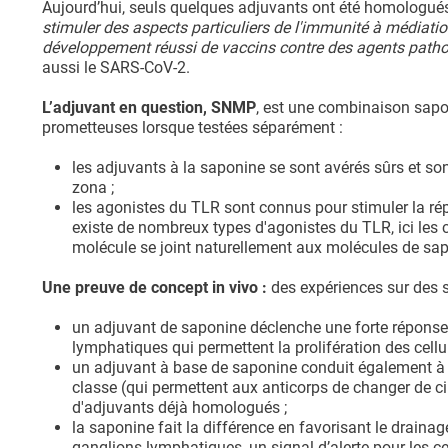
Aujourd’hui, seuls quelques adjuvants ont été homologué
stimuler des aspects particuliers de l'immunité à médiatio
développement réussi de vaccins contre des agents pathogèn
aussi le SARS-CoV-2.
L’adjuvant en question, SNMP
, est une combinaison sapo
prometteuses lorsque testées séparément :
les adjuvants à la saponine se sont avérés sûrs et son
zona ;
les agonistes du TLR sont connus pour stimuler la rép
existe de nombreux types d'agonistes du TLR, ici les
molécule se joint naturellement aux molécules de s
Une preuve de concept in vivo :
des expériences sur des s
un adjuvant de saponine déclenche une forte réponse 
lymphatiques qui permettent la prolifération des cellul
un adjuvant à base de saponine conduit également à 
classe (qui permettent aux anticorps de changer de ci
d'adjuvants déjà homologués ;
la saponine fait la différence en favorisant le drain
ganglions lymphatiques, un signal d’alerte pour les c