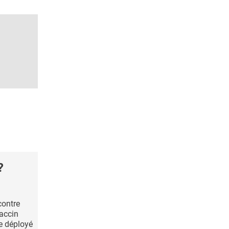
?
contre
vaccin
re déployé