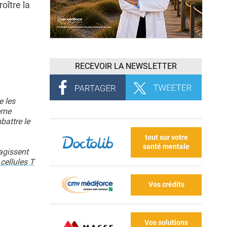
oître la
RECEVOIR LA NEWSLETTER
e les
ème
battre le
tout sur votre
santé mentale
agissent
 cellules T
Vos crédits
Vos solutions