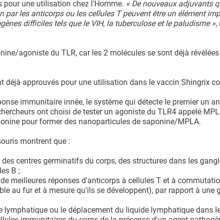
s pour une utilisation chez l'Homme.
« De nouveaux adjuvants qu
n par les anticorps ou les cellules T peuvent être un élément im
es difficiles tels que le VIH, la tuberculose et le paludisme »
,
nine/agoniste du TLR, car les 2 molécules se sont déjà révélées
t déjà approuvés pour une utilisation dans le vaccin Shingrix co
onse immunitaire innée, le système qui détecte le premier un ant
 chercheurs ont choisi de tester un agoniste du TLR4 appelé MPL
aponine pour former des nanoparticules de saponine/MPLA.
ouris montrent que :
des centres germinatifs du corps, des structures dans les gang
es B ;
de meilleures réponses d'anticorps à cellules T et à commutati
ble au fur et à mesure qu'ils se développent), par rapport à un
age lymphatique ou le déplacement du liquide lymphatique dans l
ellules immunitaires du corps de la présence d'un agent pathogèn