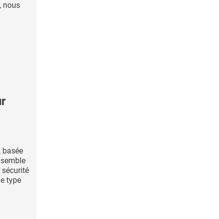
, nous
ur
, basée
, semble
 sécurité
de type