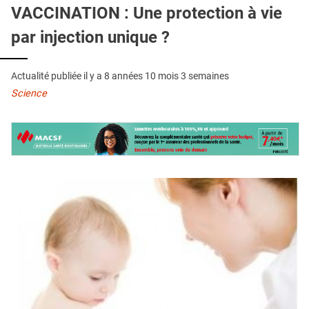
QUI SOMMES-NOUS ?
VACCINATION : Une protection à vie
par injection unique ?
PUBLICITÉ
CONDITIONS GÉNÉRALES
Actualité publiée il y a
8 années 10 mois 3 semaines
CONTACT
Science
CRÉDITS