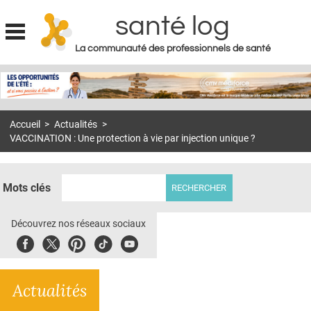
santé log
La communauté des professionnels de santé
Jump to navigation
MON COMPTE
ABONNEMENT
Accueil
>
Actualités
>
S'ABONNER À LA REVUE SOIN À DOMICILE
VACCINATION : Une protection à vie par injection unique ?
ACTUS
DOSSIERS
Mots clés
RÉSEAUX
Découvrez nos réseaux sociaux
E-REVUE SAD
Facebook
Twitter
Pinterest
Tiktok
Youbute
THÉMA
Actualités
L'APP