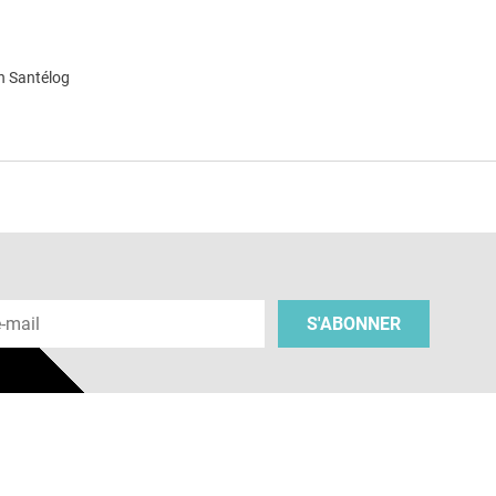
n Santélog
e
 e-mail
S'ABONNER