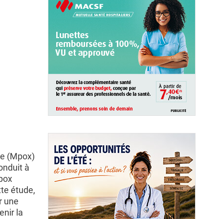
nge (Mpox)
onduit à
pox
tte étude,
r une
nir la