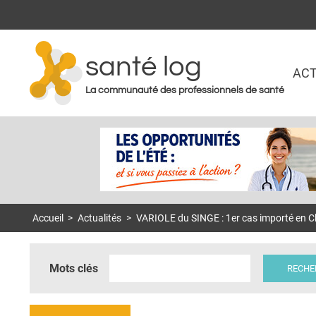
santé log
ACT
La communauté des professionnels de santé
Accueil
>
Actualités
>
VARIOLE du SINGE : 1er cas importé en C
Mots clés