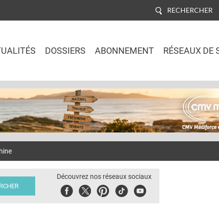
RECHERCHER
UALITÉS
DOSSIERS
ABONNEMENT
RÉSEAUX DE 
Jump to navigation
hine
Découvrez nos réseaux sociaux
Facebook
Twitter
Pinterest
Tiktok
Youbute