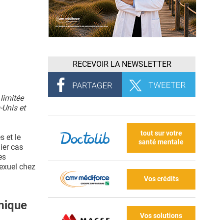
RECEVOIR LA NEWSLETTER
limitée
-Unis et
tout sur votre
 et le
santé mentale
ier cas
es
exuel chez
Vos crédits
mique
Vos solutions