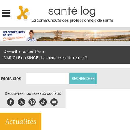
santé log
La communauté des professionnels de santé
Jump to navigation
MON COMPTE
ABONNEMENT
Accueil
>
Actualités
>
S'ABONNER À LA REVUE SOIN À DOMICILE
VARIOLE du SINGE : La menace est de retour ?
ACTUS
DOSSIERS
Mots clés
RÉSEAUX
Découvrez nos réseaux sociaux
E-REVUE SAD
Facebook
Twitter
Pinterest
Tiktok
Youbute
THÉMA
Actualités
L'APP