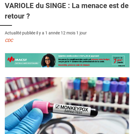
QUI SOMMES-NOUS ?
VARIOLE du SINGE : La menace est de
retour ?
PUBLICITÉ
CONDITIONS GÉNÉRALES
Actualité publiée il y a
1 année 12 mois 1 jour
CONTACT
CDC
CRÉDITS