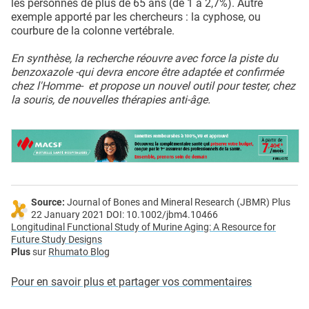
les personnes de plus de 65 ans (de 1 à 2,7%). Autre
exemple apporté par les chercheurs : la cyphose, ou
courbure de la colonne vertébrale.
En synthèse, la recherche réouvre avec force la piste du
benzoxazole -qui devra encore être adaptée et confirmée
chez l'Homme- et propose un nouvel outil pour tester, chez
la souris, de nouvelles thérapies anti-âge.
Source:
Journal of Bones and Mineral Research (JBMR) Plus
22 January 2021 DOI: 10.1002/jbm4.10466
Longitudinal Functional Study of Murine Aging: A Resource for
Future Study Designs
Plus
sur
Rhumato Blog
Pour en savoir plus et partager vos commentaires