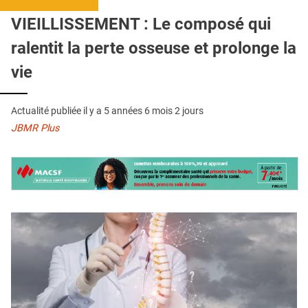
QUI SOMMES-NOUS ?
VIEILLISSEMENT : Le composé qui
PUBLICITÉ
ralentit la perte osseuse et prolonge la
CONDITIONS GÉNÉRALES
vie
CONTACT
Actualité publiée il y a
5 années 6 mois 2 jours
CRÉDITS
JBMR Plus