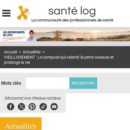
santé log
La communauté des professionnels de santé
Jump to navigation
MON COMPTE
ABONNEMENT
Accueil
>
Actualités
>
S'ABONNER À LA REVUE SOIN À DOMICILE
VIEILLISSEMENT : Le composé qui ralentit la perte osseuse et
prolonge la vie
ACTUS
DOSSIERS
Mots clés
RÉSEAUX
Découvrez nos réseaux sociaux
E-REVUE SAD
Facebook
Twitter
Pinterest
Tiktok
Youbute
THÉMA
L'APP
Actualités