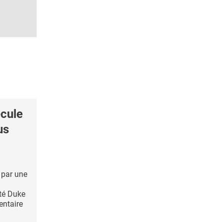
écule
us
 par une
ité Duke
entaire