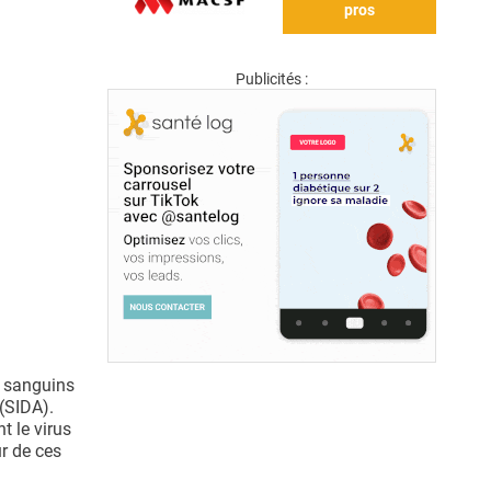
pros
Publicités :
ux sanguins
 (SIDA).
t le virus
ur de ces