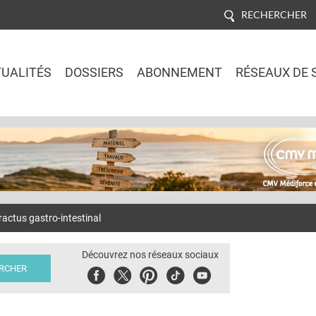
RECHERCHER
UALITÉS
DOSSIERS
ABONNEMENT
RÉSEAUX DE 
Jump to navigation
 tractus gastro-intestinal
Découvrez nos réseaux sociaux
Facebook
Twitter
Pinterest
Tiktok
Youbute