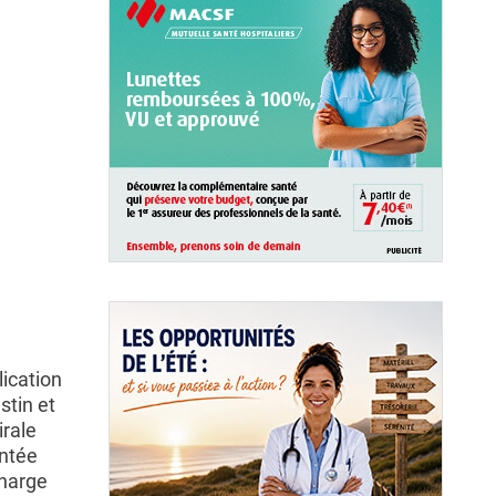
ication
stin et
irale
entée
charge