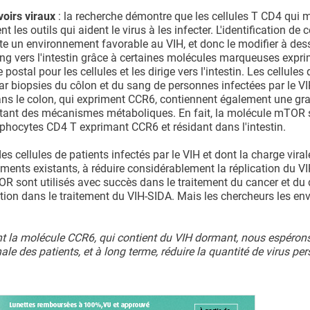
voirs viraux
: la recherche démontre que les cellules T CD4 qui 
t les outils qui aident le virus à les infecter. L'identification de c
te un environnement favorable au VIH, et donc le modifier à des
ng vers l'intestin grâce à certaines molécules marqueuses expr
stal pour les cellules et les dirige vers l'intestin. Les cellules 
par biopsies du côlon et du sang de personnes infectées par le V
dans le colon, qui expriment CCR6, contiennent également une gr
rtant des mécanismes métaboliques. En fait, la molécule mTOR 
mphocytes CD4 T exprimant CCR6 et résidant dans l'intestin.
des cellules de patients infectés par le VIH et dont la charge viral
ments existants, à réduire considérablement la réplication du V
OR sont utilisés avec succès dans le traitement du cancer et du 
sation dans le traitement du VIH-SIDA. Mais les chercheurs les en
t la molécule CCR6, qui contient du VIH dormant, nous espéron
e des patients, et à long terme, réduire la quantité de virus per