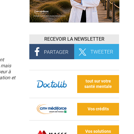
RECEVOIR LA NEWSLETTER
nt
H mais
eur à
ation et
tout sur votre
santé mentale
Vos crédits
Vos solutions