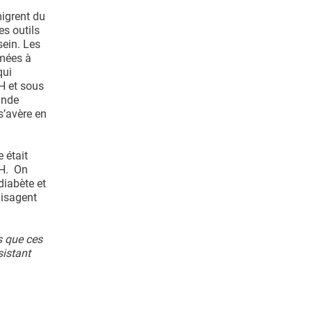
migrent du
es outils
sein. Les
imées à
qui
IH et sous
ande
s’avère en
e était
IH. On
diabète et
visagent
s que ces
sistant