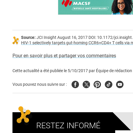
Source:
JCI Insight August 16, 2017 DOI: 10.​1172/​jci.​insight
HIV-1 selectively targets gut-homing CCR6+CD4+ T cells v
Pour en savoir plus et partager vos commentaires
Cette actualité a été publiée le
5/10/2017
par
Équipe de rédaction
Facebook
Twitter
Pinterest
Tiktok
Youtub
Vous pouvez nous suivre sur :
RESTEZ INFORMÉ
Adresse