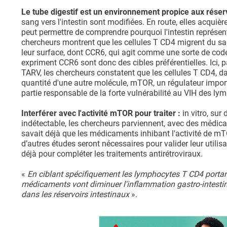
Le tube digestif est un environnement propice aux réser
sang vers l'intestin sont modifiées. En route, elles acquièren
peut permettre de comprendre pourquoi l'intestin représen
chercheurs montrent que les cellules T CD4 migrent du sa
leur surface, dont CCR6, qui agit comme une sorte de code po
expriment CCR6 sont donc des cibles préférentielles. Ici, 
TARV, les chercheurs constatent que les cellules T CD4, 
quantité d'une autre molécule, mTOR, un régulateur impo
partie responsable de la forte vulnérabilité au VIH des ly
Interférer avec l'activité mTOR pour traiter :
in vitro, sur 
indétectable, les chercheurs parviennent, avec des médica
savait déjà que les médicaments inhibant l'activité de mT
d’autres études seront nécessaires pour valider leur utili
déjà pour compléter les traitements antirétroviraux.
«
En ciblant spécifiquement les lymphocytes T CD4 portan
médicaments vont diminuer l'inflammation gastro-intestinal
dans les réservoirs intestinaux
».