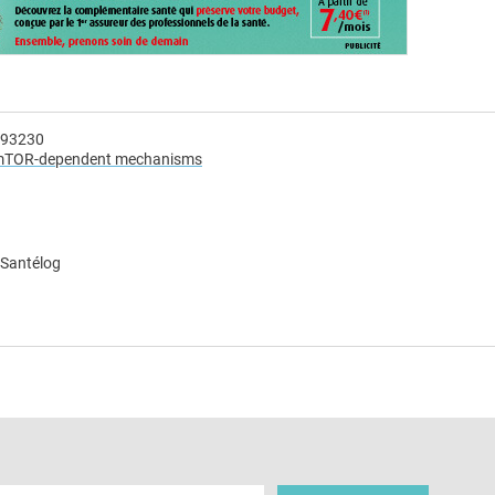
.​93230
ia mTOR-dependent mechanisms
 Santélog
e
 e-mail