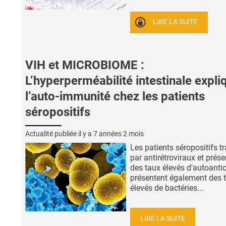
LIRE LA SUITE
VIH et MICROBIOME :
L’hyperperméabilité intestinale expli
l’auto-immunité chez les patients
séropositifs
Actualité publiée il y a
7 années 2 mois
Les patients séropositifs tr
par antirétroviraux et prés
des taux élevés d'autoanti
présentent également des 
élevés de bactéries...
LIRE LA SUITE