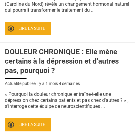
QUI SOMMES-NOUS ?
(Caroline du Nord) révèle un changement hormonal naturel
qui pourrait transformer le traitement du ...
PUBLICITÉ
CONDITIONS GÉNÉRALES
LIRE LA SUITE
CONTACT
DOULEUR CHRONIQUE : Elle mène
CRÉDITS
certains à la dépression et d’autres
pas, pourquoi ?
Actualité publiée il y a
1 mois 4 semaines
« Pourquoi la douleur chronique entraîne-t-elle une
dépression chez certains patients et pas chez d'autres ? » ,
s’interroge cette équipe de neuroscientifiques ...
LIRE LA SUITE