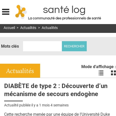
santé log
La communauté des professionnels de santé
Jump to navigation
Accueil
>
Actualités
>
Actualités
MON COMPTE
ABONNEMENT
Mots clés
S'ABONNER À LA REVUE SOIN À DOMICILE
ACTUS
Mode d'affichage :
DOSSIERS
Actualités
Voir
Vo
les
le
RÉSEAUX
actualité
ac
DIABÈTE de type 2 : Découverte d’un
en
en
E-REVUE SAD
mécanisme de secours endogène
liste
bl
THÉMA
Actualité publiée il y a
1 mois 4 semaines
L'APP
Cette recherche menée par une équipe de l'Université Duke