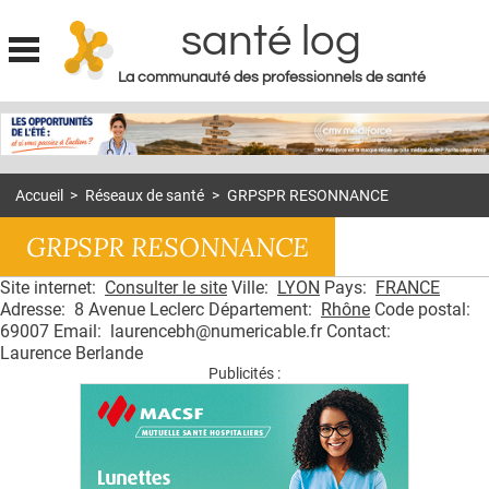
santé log
La communauté des professionnels de santé
Jump to navigation
MON COMPTE
ABONNEMENT
Accueil
>
Réseaux de santé
>
GRPSPR RESONNANCE
S'ABONNER À LA REVUE SOIN À DOMICILE
GRPSPR RESONNANCE
ACTUS
Site internet:
Consulter le site
Ville:
LYON
Pays:
FRANCE
DOSSIERS
Adresse: 8 Avenue Leclerc Département:
Rhône
Code postal:
RÉSEAUX
69007 Email: laurencebh@numericable.fr Contact:
Laurence Berlande
Publicités :
E-REVUE SAD
THÉMA
L'APP