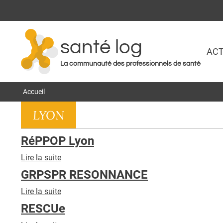
santé log
ACT
La communauté des professionnels de santé
Accueil
LYON
RéPPOP Lyon
Lire la suite
de
RéPPOP
GRPSPR RESONNANCE
Lyon
Lire la suite
de
GRPSPR
RESCUe
RESONNANCE