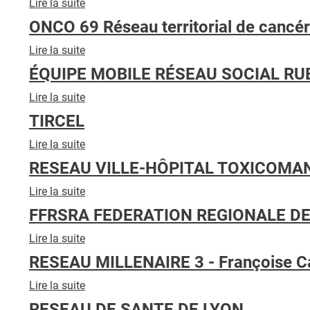
Lire la suite
de
RESCUe
ONCO 69 Réseau territorial de cancér
Lire la suite
de
ONCO
ÉQUIPE MOBILE RÉSEAU SOCIAL RU
69
Réseau
Lire la suite
de
territorial
ÉQUIPE
TIRCEL
de
MOBILE
cancérologie
RÉSEAU
Lire la suite
de
SOCIAL
TIRCEL
RESEAU VILLE-HÔPITAL TOXICOMAN
RUE
HÔPITAL
Lire la suite
de
RESEAU
FFRSRA FEDERATION REGIONALE D
VILLE-
HÔPITAL
Lire la suite
de
TOXICOMANIE
FFRSRA
RESEAU MILLENAIRE 3 - Françoise C
LYON
FEDERATION
REGIONALE
Lire la suite
de
DES
RESEAU
RESEAU DE SANTE DE LYON
RESEAUX