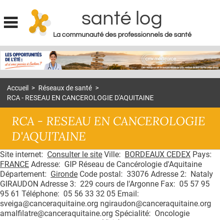
santé log
La communauté des professionnels de santé
Jump to navigation
MON COMPTE
ABONNEMENT
Accueil
>
Réseaux de santé
>
S'ABONNER À LA REVUE SOIN À DOMICILE
RCA - RESEAU EN CANCEROLOGIE D'AQUITAINE
ACTUS
RCA - RESEAU EN CANCEROLOGIE
DOSSIERS
D'AQUITAINE
RÉSEAUX
Site internet:
Consulter le site
Ville:
BORDEAUX CEDEX
Pays:
FRANCE
Adresse: GIP Réseau de Cancérologie d'Aquitaine
E-REVUE SAD
Département:
Gironde
Code postal: 33076 Adresse 2: Nataly
GIRAUDON Adresse 3: 229 cours de l'Argonne Fax: 05 57 95
THÉMA
95 61 Téléphone: 05 56 33 32 05 Email:
sveiga@canceraquitaine.org ngiraudon@canceraquitaine.org
L'APP
amalfilatre@canceraquitaine.org Spécialité: Oncologie