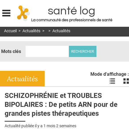
santé log
La communauté des professionnels de santé
Jump to navigation
Accueil
>
Actualités
>
>
Actualités
MON COMPTE
ABONNEMENT
Mots clés
S'ABONNER À LA REVUE SOIN À DOMICILE
ACTUS
Mode d'affichage :
DOSSIERS
Actualités
Voir
Vo
les
le
RÉSEAUX
actualité
ac
SCHIZOPHRÉNIE et TROUBLES
en
en
E-REVUE SAD
BIPOLAIRES : De petits ARN pour de
liste
bl
THÉMA
grandes pistes thérapeutiques
L'APP
Actualité publiée il y a
1 mois 2 semaines