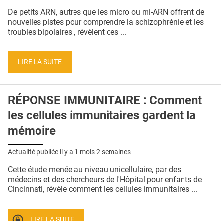
QUI SOMMES-NOUS ?
De petits ARN, autres que les micro ou mi-ARN offrent de
nouvelles pistes pour comprendre la schizophrénie et les
PUBLICITÉ
troubles bipolaires , révèlent ces ...
CONDITIONS GÉNÉRALES
LIRE LA SUITE
CONTACT
CRÉDITS
RÉPONSE IMMUNITAIRE : Comment
les cellules immunitaires gardent la
mémoire
Actualité publiée il y a
1 mois 2 semaines
Cette étude menée au niveau unicellulaire, par des
médecins et des chercheurs de l'Hôpital pour enfants de
Cincinnati, révèle comment les cellules immunitaires ...
LIRE LA SUITE