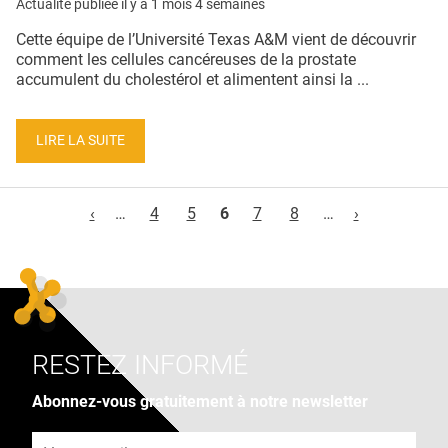
Actualité publiée il y a
1 mois 4 semaines
Cette équipe de l’Université Texas A&M vient de découvrir
comment les cellules cancéreuses de la prostate
accumulent du cholestérol et alimentent ainsi la ...
LIRE LA SUITE
Pages
‹
…
4
5
6
7
8
…
›
RESTEZ INFORMÉ
Abonnez-vous gratuitement à notre newsletter
Adresse e-mail