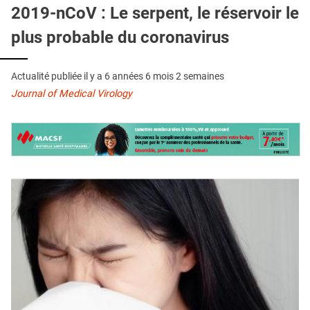
QUI SOMMES-NOUS ?
2019-nCoV : Le serpent, le réservoir le
plus probable du coronavirus
PUBLICITÉ
CONDITIONS GÉNÉRALES
Actualité publiée il y a
6 années 6 mois 2 semaines
CONTACT
Journal of Medical Virology
CRÉDITS