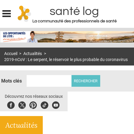
santé log
La communauté des professionnels de santé
Jump to navigation
MON COMPTE
ABONNEMENT
Accueil
>
Actualités
>
S'ABONNER À LA REVUE SOIN À DOMICILE
2019-nCoV : Le serpent, le réservoir le plus probable du coronavirus
ACTUS
DOSSIERS
Mots clés
RÉSEAUX
Découvrez nos réseaux sociaux
E-REVUE SAD
Facebook
Twitter
Pinterest
Tiktok
Youbute
THÉMA
Actualités
L'APP