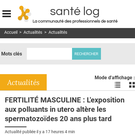
santé log
La communauté des professionnels de santé
Jump to navigation
Accueil
>
Actualités
>
Actualités
MON COMPTE
ABONNEMENT
Mots clés
S'ABONNER À LA REVUE SOIN À DOMICILE
ACTUS
Mode d'affichage :
DOSSIERS
Actualités
Voir
Vo
les
le
RÉSEAUX
actualité
ac
FERTILITÉ MASCULINE : L'exposition
en
en
E-REVUE SAD
aux polluants in utero altère les
liste
bl
THÉMA
spermatozoïdes 20 ans plus tard
L'APP
Actualité publiée il y a
17 heures 4 min