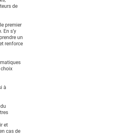
teurs de
le premier
. En s’y
eprendre un
et renforce
tomatiques
 choix
i à
 du
tres
r et
 en cas de