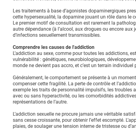
Les traitements à base d’agonistes dopaminergiques presc
cette hypersexualité, la dopamine jouant un rôle dans le c
Le premier motif de consultation est rarement la patholo
autre dépendance (à l’alcool, aux drogues ou encore aux j
d’infections sexuellement transmissibles.
Comprendre les causes de l'addiction
L’addiction au sexe, comme pour toutes les addictions, es
vulnérabilité : génétiques, neurobiologiques, développe
monde ne devient pas accro, et c’est un terrain individuel p
Généralement, le comportement se présente à un moment f
compenser cette fragilité. La perte de contrôle et l’addict
exemple les traits de personnalité impulsifs, les troubles 
avec ou sans hyperactivité, ou les comorbidités addictiv
représentations de l’autre.
L’addiction sexuelle ne procure jamais une véritable satisf
sans cesse croissante, pour obtenir l’effet escompté. L’ap
plaies, de soulager une tension interne de tristesse ou d’an