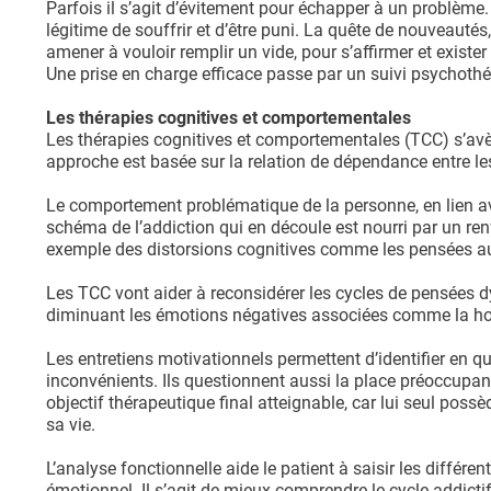
Parfois il s’agit d’évitement pour échapper à un problème
légitime de souffrir et d’être puni. La quête de nouveautés,
amener à vouloir remplir un vide, pour s’affirmer et exister
Une prise en charge efficace passe par un suivi psychot
Les thérapies cognitives et comportementales
Les thérapies cognitives et comportementales (TCC) s’avère
approche est basée sur la relation de dépendance entre l
Le comportement problématique de la personne, en lien avec
schéma de l’addiction qui en découle est nourri par un re
exemple des distorsions cognitives comme les pensées aut
Les TCC vont aider à reconsidérer les cycles de pensées dys
diminuant les émotions négatives associées comme la hont
Les entretiens motivationnels permettent d’identifier en q
inconvénients. Ils questionnent aussi la place préoccupante 
objectif thérapeutique final atteignable, car lui seul poss
sa vie.
L’analyse fonctionnelle aide le patient à saisir les différ
émotionnel. Il s’agit de mieux comprendre le cycle addictif