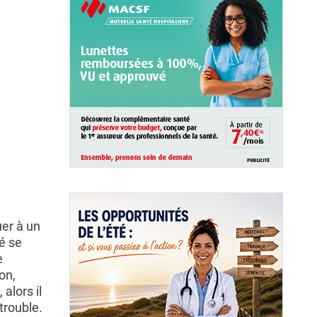
er à un
té se
e
on,
alors il
trouble.