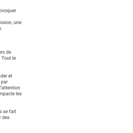
rovoquer
ession, une
s
urs de
 Tout le
der et
 par
l’attention
impacte les
 se fait
r des