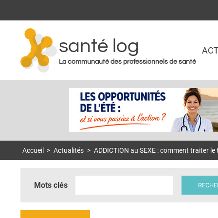
santé log
ACT
La communauté des professionnels de santé
Accueil
>
Actualités
>
ADDICTION au SEXE : comment traiter le 
Mots clés