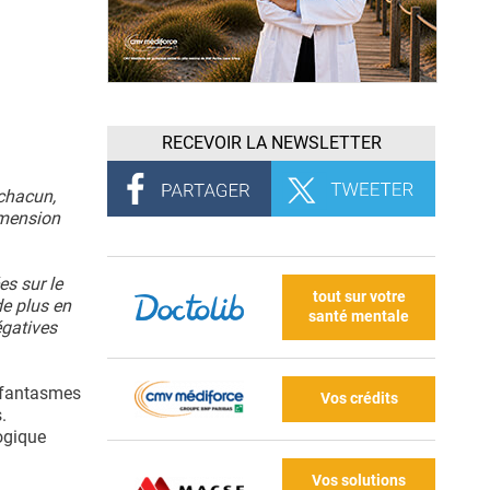
RECEVOIR LA NEWSLETTER
 chacun,
dimension
es sur le
tout sur votre
de plus en
santé mentale
égatives
 fantasmes
Vos crédits
.
ogique
Vos solutions