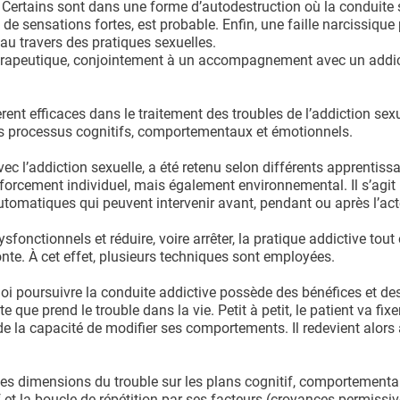
. Certains sont dans une forme d’autodestruction où la conduite 
 de sensations fortes, est probable. Enfin, une faille narcissique
 au travers des pratiques sexuelles.
hérapeutique, conjointement à un accompagnement avec un addi
nt efficaces dans le traitement des troubles de l’addiction sexu
es processus cognitifs, comportementaux et émotionnels.
 l’addiction sexuelle, a été retenu selon différents apprentissa
nforcement individuel, mais également environnemental. Il s’agit
omatiques qui peuvent intervenir avant, pendant ou après l’act
fonctionnels et réduire, voire arrêter, la pratique addictive tout
e. À cet effet, plusieurs techniques sont employées.
uoi poursuivre la conduite addictive possède des bénéfices et de
que prend le trouble dans la vie. Petit à petit, le patient va fixe
ède la capacité de modifier ses comportements. Il redevient alors
entes dimensions du trouble sur les plans cognitif, comportemental
 et la boucle de répétition par ses facteurs (croyances permissiv