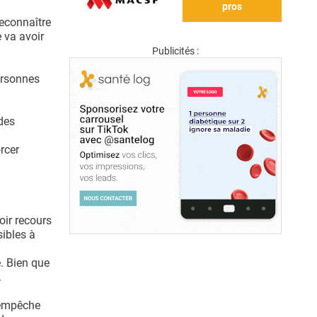
pros
reconnaître
 va avoir
Publicités :
ersonnes
 des
rcer
oir recours
sibles à
e. Bien que
.
t empêche