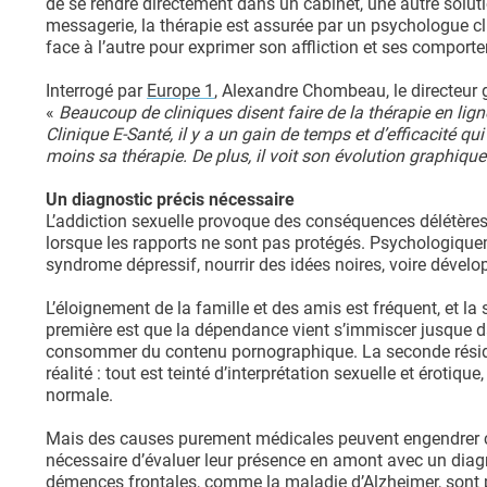
de se rendre directement dans un cabinet, une autre soluti
messagerie, la thérapie est assurée par un psychologue clin
face à l’autre pour exprimer son affliction et ses comport
Interrogé par
Europe 1
, Alexandre Chombeau, le directeur g
«
Beaucoup de cliniques disent faire de la thérapie en lign
Clinique E-Santé, il y a un gain de temps et d’efficacité q
moins sa thérapie. De plus, il voit son évolution graphiqu
Un diagnostic précis nécessaire
L’addiction sexuelle provoque des conséquences délétères à
lorsque les rapports ne sont pas protégés. Psychologique
syndrome dépressif, nourrir des idées noires, voire dévelo
L’éloignement de la famille et des amis est fréquent, et l
première est que la dépendance vient s’immiscer jusque dan
consommer du contenu pornographique. La seconde réside d
réalité : tout est teinté d’interprétation sexuelle et éroti
normale.
Mais des causes purement médicales peuvent engendrer ce tr
nécessaire d’évaluer leur présence en amont avec un diag
démences frontales, comme la maladie d’Alzheimer, sont p