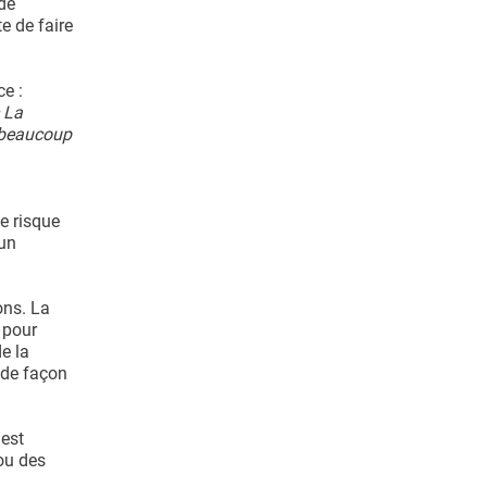
 de
e de faire
ce :
c La
e beaucoup
e risque
 un
ons. La
 pour
e la
s de façon
 est
ou des