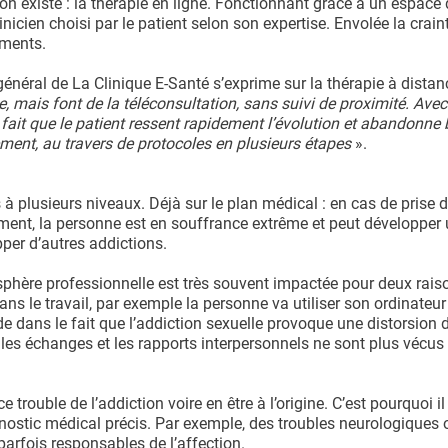
on existe : la thérapie en ligne. Fonctionnant grâce à un espace
icien choisi par le patient selon son expertise. Envolée la craint
ements.
énéral de La Clinique E-Santé s’exprime sur la thérapie à distan
e, mais font de la téléconsultation, sans suivi de proximité. Ave
ui fait que le patient ressent rapidement l’évolution et abandonn
ement, au travers de protocoles en plusieurs étapes
».
 plusieurs niveaux. Déjà sur le plan médical : en cas de prise d
ment, la personne est en souffrance extrême et peut développer
pper d’autres addictions.
a sphère professionnelle est très souvent impactée pour deux rais
s le travail, par exemple la personne va utiliser son ordinateur
ans le fait que l’addiction sexuelle provoque une distorsion d
que, les échanges et les rapports interpersonnels ne sont plus vécu
ouble de l’addiction voire en être à l’origine. C’est pourquoi il
nostic médical précis. Par exemple, des troubles neurologiques 
arfois responsables de l’affection.