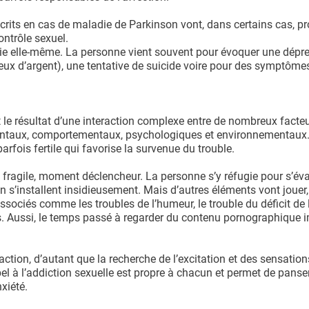
rits en cas de maladie de Parkinson vont, dans certains cas, p
ontrôle sexuel.
gie elle-même. La personne vient souvent pour évoquer une dépr
eux d’argent), une tentative de suicide voire pour des symptôme
t le résultat d’une interaction complexe entre de nombreux facte
mentaux, comportementaux, psychologiques et environnementaux.
arfois fertile qui favorise la survenue du trouble.
ragile, moment déclencheur. La personne s’y réfugie pour s’éva
ion s’installent insidieusement. Mais d’autres éléments vont jouer,
associés comme les troubles de l’humeur, le trouble du déficit de 
es. Aussi, le temps passé à regarder du contenu pornographique 
action, d’autant que la recherche de l’excitation et des sensations
pel à l’addiction sexuelle est propre à chacun et permet de panse
xiété.