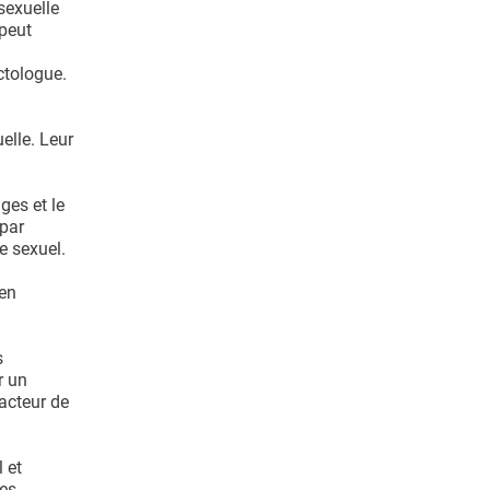
sexuelle
 peut
ctologue.
elle. Leur
ges et le
 par
e sexuel.
 en
s
r un
 acteur de
 et
es,