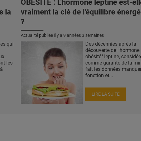
OBÉSITÉ : L'hormone leptine est-ell
s la
vraiment la clé de l'équilibre énerg
?
Actualité publiée il y a
9 années 3 semaines
es qui
Des décennies après la
découverte de l'hormone "
ux
obésité" leptine, considér
nt les
comme garante de la min
 à
fait les données manquen
fonction et...
LIRE LA SUITE