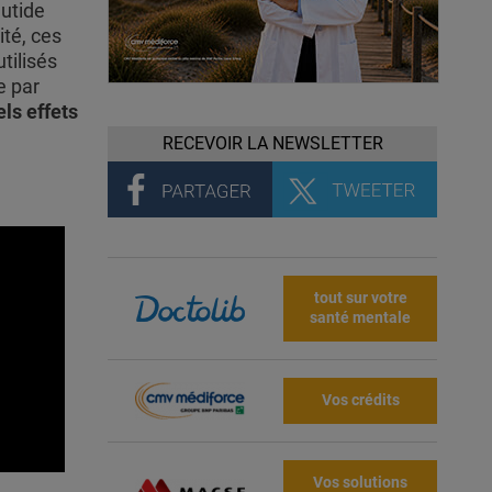
utide
ité, ces
tilisés
e par
ls effets
RECEVOIR LA NEWSLETTER
tout sur votre
santé mentale
Vos crédits
Vos solutions