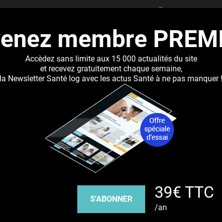
RECHERCHER
venez membre PREM
UALITÉS
DOSSIERS
ABONNEMENT
RÉSEAUX DE 
Accèdez sans limite aux 15 000 actualités du site
et recevez gratuitement chaque semaine,
la Newsletter Santé log avec les actus Santé à ne pas manquer 
Jump to navigation
rait tout changer
Découvrez nos réseaux sociaux
39€ TTC
Facebook
Twitter
Pinterest
Tiktok
Youbute
S'ABONNER
/an