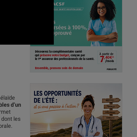
élaïde
bles d’un
ermet
 dont les
rale.