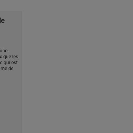
le
eûne
ux que les
e qui est
gime de