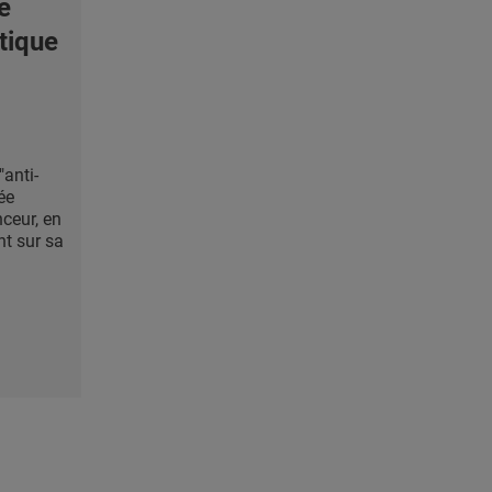
e
étique
anti-
ée
ceur, en
t sur sa