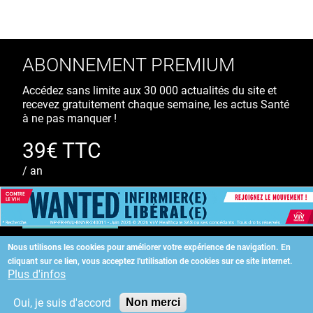
ABONNEMENT PREMIUM
Accédez sans limite aux 30 000 actualités du site et
recevez gratuitement chaque semaine, les actus Santé
à ne pas manquer !
39€ TTC
/ an
S'ABONNER
Nous utilisons les cookies pour améliorer votre expérience de navigation.
En
cliquant sur ce lien, vous acceptez l'utilisation de cookies sur ce site internet.
Copyright
©
2026 ALLIEDHEALTH
Plus d'infos
Oui, je suis d'accord
Non merci
KAURIWEB