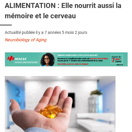
QUI SOMMES-NOUS ?
ALIMENTATION : Elle nourrit aussi la
mémoire et le cerveau
PUBLICITÉ
CONDITIONS GÉNÉRALES
Actualité publiée il y a
7 années 5 mois 2 jours
CONTACT
Neurobiology of Aging
CRÉDITS