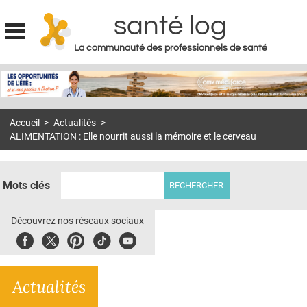
santé log
La communauté des professionnels de santé
Jump to navigation
MON COMPTE
ABONNEMENT
Accueil
>
Actualités
>
S'ABONNER À LA REVUE SOIN À DOMICILE
ALIMENTATION : Elle nourrit aussi la mémoire et le cerveau
ACTUS
DOSSIERS
Mots clés
RÉSEAUX
Découvrez nos réseaux sociaux
E-REVUE SAD
Facebook
Twitter
Pinterest
Tiktok
Youbute
THÉMA
Actualités
L'APP