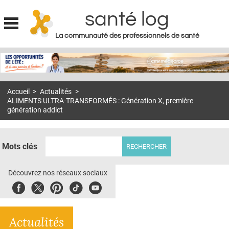
santé log
La communauté des professionnels de santé
Jump to navigation
MON COMPTE
ABONNEMENT
Accueil
>
Actualités
>
S'ABONNER À LA REVUE SOIN À DOMICILE
ALIMENTS ULTRA-TRANSFORMÉS : Génération X, première
génération addict
ACTUS
DOSSIERS
Mots clés
RÉSEAUX
Découvrez nos réseaux sociaux
E-REVUE SAD
Facebook
Twitter
Pinterest
Tiktok
Youbute
THÉMA
L'APP
Actualités