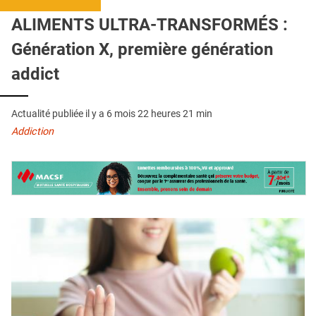
QUI SOMMES-NOUS ?
ALIMENTS ULTRA-TRANSFORMÉS :
PUBLICITÉ
Génération X, première génération
CONDITIONS GÉNÉRALES
addict
CONTACT
Actualité publiée il y a
6 mois 22 heures 21 min
CRÉDITS
Addiction