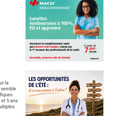
ur la
ne semble
ifiques
 et 5 ans.
ltiples