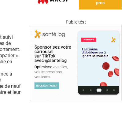
pros
Publicités :
 suivi
es de
portement.
pparier »
che en
ance à
é
ge de neuf
re et leur