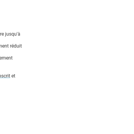
ère jusqu'à
ment réduit
tement
nscrit
et