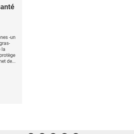
santé
nes -un
gras-
 la
 protège
et de...