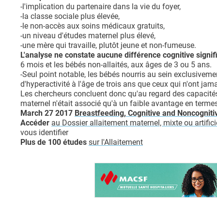
-l'implication du partenaire dans la vie du foyer,
-la classe sociale plus élevée,
-le non-accès aux soins médicaux gratuits,
-un niveau d'études maternel plus élevé,
-une mère qui travaille, plutôt jeune et non-fumeuse.
L'analyse ne constate aucune différence cognitive signi
6 mois et les bébés non-allaités, aux âges de 3 ou 5 ans.
-Seul point notable, les bébés nourris au sein exclusivem
d'hyperactivité à l'âge de trois ans que ceux qui n'ont jamai
Les chercheurs concluent donc qu'au regard des capacités
maternel n'était associé qu'à un faible avantage en termes 
March 27 2017
Breastfeeding, Cognitive and Noncogniti
Accéder
au Dossier allaitement maternel, mixte ou artific
vous identifier
Plus de 100 études
sur l'Allaitement