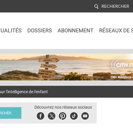
RECHERCHER
UALITÉS
DOSSIERS
ABONNEMENT
RÉSEAUX DE 
Jump to navigation
l'intelligence de l'enfant
Découvrez nos réseaux sociaux
Facebook
Twitter
Pinterest
Tiktok
Youbute