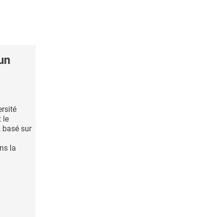
un
rsité
 le
 basé sur
ns la