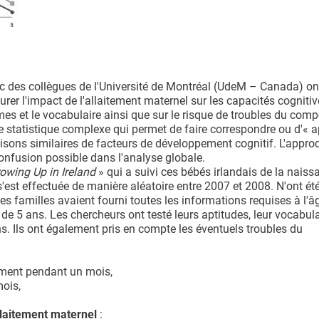
ec des collègues de l'Université de Montréal (UdeM – Canada) ont
er l'impact de l'allaitement maternel sur les capacités cognitiv
mes et le vocabulaire ainsi que sur le risque de troubles du com
e statistique complexe qui permet de faire correspondre ou d'« a
aisons similaires de facteurs de développement cognitif. L'appro
confusion possible dans l'analyse globale.
owing Up in Ireland
» qui a suivi ces bébés irlandais de la naiss
 s'est effectuée de manière aléatoire entre 2007 et 2008. N'ont ét
s familles avaient fourni toutes les informations requises à l'â
de 5 ans. Les chercheurs ont testé leurs aptitudes, leur vocabulai
s. Ils ont également pris en compte les éventuels troubles du
lement pendant un mois,
mois,
llaitement maternel
: