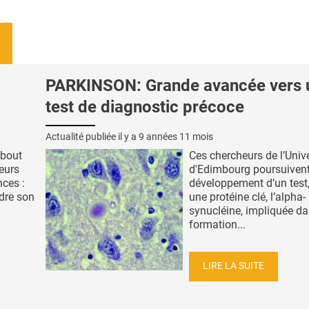
PARKINSON: Grande avancée vers 
test de diagnostic précoce
Actualité publiée il y a
9 années 11 mois
 bout
Ces chercheurs de l’Unive
eurs
d'Edimbourg poursuivent
nces :
développement d’un test,
ndre son
une protéine clé, l’alpha-
synucléine, impliquée da
formation...
LIRE LA SUITE