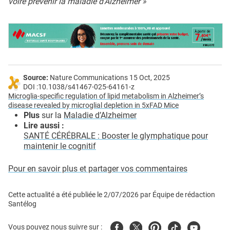
voire prévenir la maladie d’Alzheimer »
Source:
Nature Communications 15 Oct, 2025
DOI :10.1038/s41467-025-64161-z
Microglia-specific regulation of lipid metabolism in Alzheimer’s
disease revealed by microglial depletion in 5xFAD Mice
Plus
sur la
Maladie d’Alzheimer
Lire aussi :
SANTÉ CÉRÉBRALE : Booster le glymphatique pour
maintenir le cognitif
Pour en savoir plus et partager vos commentaires
Cette actualité a été publiée le
2/07/2026
par
Équipe de rédaction
Santélog
Facebook
Twitter
Pinterest
Tiktok
Youtube
Vous pouvez nous suivre sur :