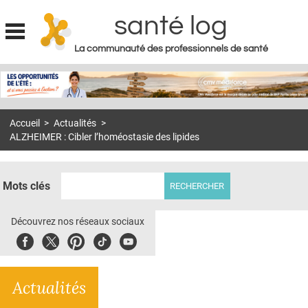
santé log
La communauté des professionnels de santé
Jump to navigation
MON COMPTE
ABONNEMENT
Accueil
>
Actualités
>
S'ABONNER À LA REVUE SOIN À DOMICILE
ALZHEIMER : Cibler l’homéostasie des lipides
ACTUS
DOSSIERS
Mots clés
RÉSEAUX
Découvrez nos réseaux sociaux
E-REVUE SAD
Facebook
Twitter
Pinterest
Tiktok
Youbute
THÉMA
Actualités
L'APP