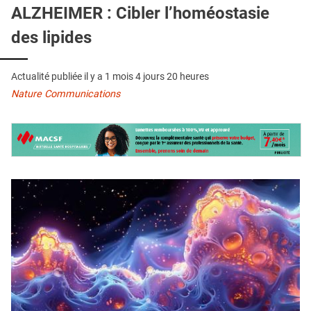
QUI SOMMES-NOUS ?
ALZHEIMER : Cibler l’homéostasie
des lipides
PUBLICITÉ
CONDITIONS GÉNÉRALES
Actualité publiée il y a
1 mois 4 jours 20 heures
CONTACT
Nature Communications
CRÉDITS