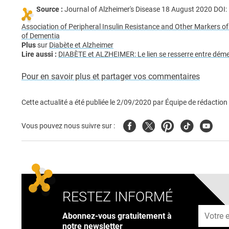
Source :
Journal of Alzheimer's Disease 18 August 2020 DO
Association of Peripheral Insulin Resistance and Other Markers of 
of Dementia
Plus
sur
Diabète et Alzheimer
Lire aussi :
DIABÈTE et ALZHEIMER: Le lien se resserre entre dém
Pour en savoir plus et partager vos commentaires
Cette actualité a été publiée le
2/09/2020
par
Équipe de rédaction
Facebook
Twitter
Pinterest
Tiktok
Youtub
Vous pouvez nous suivre sur :
RESTEZ INFORMÉ
Adresse
Abonnez-vous gratuitement à
notre newsletter