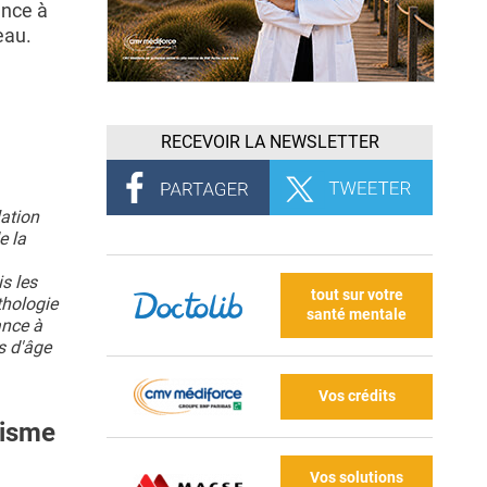
ence à
eau.
RECEVOIR LA NEWSLETTER
ation
e la
s les
tout sur votre
thologie
santé mentale
ance à
s d'âge
Vos crédits
lisme
Vos solutions