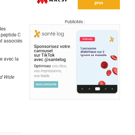
pros
Publicités :
des
e peptide C
nt associés
te avec la
ld Wide