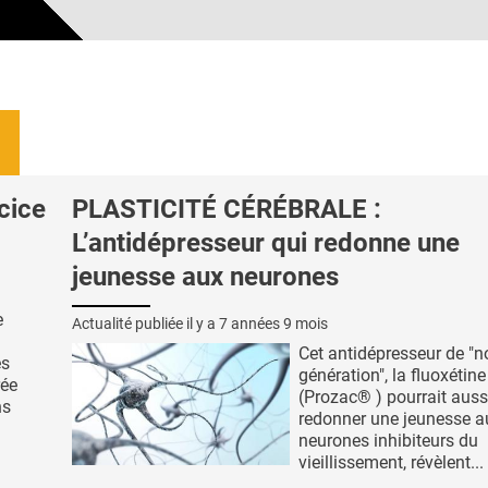
cice
PLASTICITÉ CÉRÉBRALE :
L’antidépresseur qui redonne une
jeunesse aux neurones
e
Actualité publiée il y a
7 années 9 mois
Cet antidépresseur de "n
es
génération", la fluoxétine
rée
(Prozac® ) pourrait auss
ns
redonner une jeunesse a
neurones inhibiteurs du
vieillissement, révèlent...