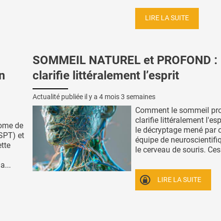
LIRE LA SUITE
SOMMEIL NATUREL et PROFOND : I
n
clarifie littéralement l’esprit
Actualité publiée il y a
4 mois 3 semaines
Comment le sommeil pr
clarifie littéralement l'espr
rome de
le décryptage mené par c
SPT) et
équipe de neuroscientifi
tte
le cerveau de souris. Ces.
a...
LIRE LA SUITE