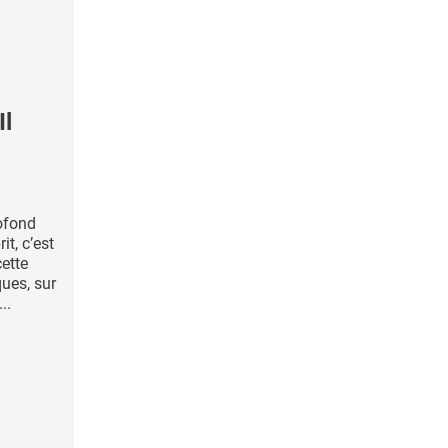
l
ofond
it, c’est
ette
ques, sur
..