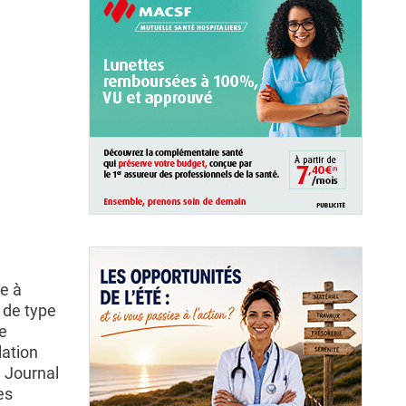
re à
 de type
re
lation
e Journal
es