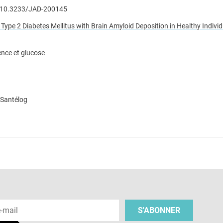
I: 10.3233/JAD-200145
Type 2 Diabetes Mellitus with Brain Amyloid Deposition in Healthy Individ
ence et glucose
 Santélog
e
 e-mail
S'ABONNER