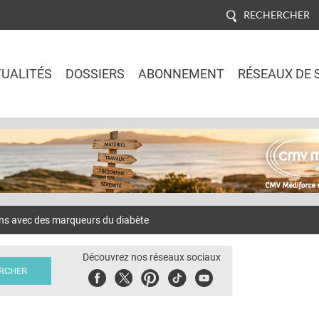
RECHERCHER
UALITÉS
DOSSIERS
ABONNEMENT
RÉSEAUX DE 
Jump to navigation
ns avec des marqueurs du diabète
Découvrez nos réseaux sociaux
Facebook
Twitter
Pinterest
Tiktok
Youbute