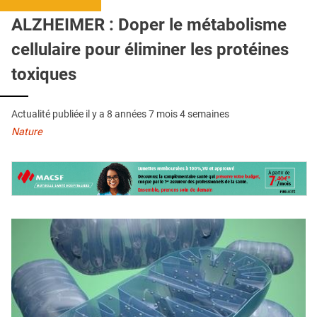
QUI SOMMES-NOUS ?
ALZHEIMER : Doper le métabolisme
PUBLICITÉ
cellulaire pour éliminer les protéines
CONDITIONS GÉNÉRALES
toxiques
CONTACT
Actualité publiée il y a
8 années 7 mois 4 semaines
CRÉDITS
Nature