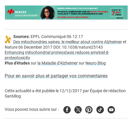
Sources:
EPFL Communiqué 06.12.17
Des mitochondries saines, le meilleur atout contre Alzheimer
et
Nature 06 December 2017 DOI: 10.1038/nature25143
Enhancing mitochondrial proteostasis reduces amyloid-β
proteotoxicity
Plus d’études
sur
la Maladie d’Alzheimer
sur
Neuro Blog
Pour en savoir plus et partager vos commentaires
Cette actualité a été publiée le
12/12/2017
par
Équipe de rédaction
Santélog
Facebook
Twitter
Pinterest
Tiktok
Youtube
Vous pouvez nous suivre sur :