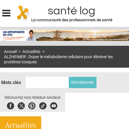
santé log
La communauté des professionnels de santé
Jump to navigation
MON COMPTE
ABONNEMENT
Accueil
>
Actualités
>
S'ABONNER À LA REVUE SOIN À DOMICILE
ALZHEIMER : Doper le métabolisme cellulaire pour éliminer les
protéines toxiques
ACTUS
DOSSIERS
Mots clés
RÉSEAUX
Découvrez nos réseaux sociaux
E-REVUE SAD
Facebook
Twitter
Pinterest
Tiktok
Youbute
THÉMA
L'APP
Actualités