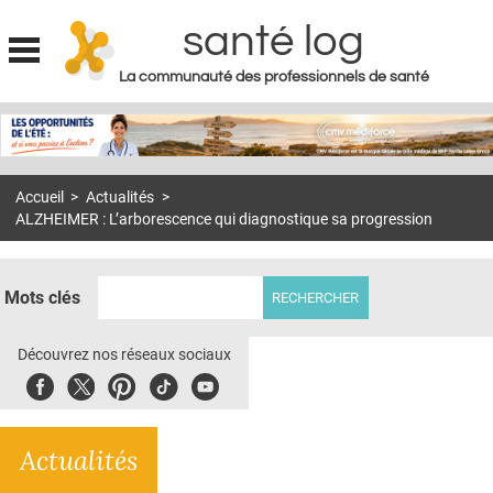
santé log
La communauté des professionnels de santé
Jump to navigation
MON COMPTE
ABONNEMENT
Accueil
>
Actualités
>
S'ABONNER À LA REVUE SOIN À DOMICILE
ALZHEIMER : L’arborescence qui diagnostique sa progression
ACTUS
DOSSIERS
Mots clés
RÉSEAUX
Découvrez nos réseaux sociaux
E-REVUE SAD
Facebook
Twitter
Pinterest
Tiktok
Youbute
THÉMA
Actualités
L'APP