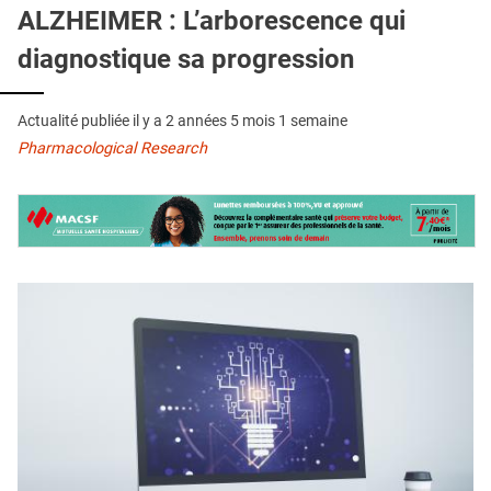
QUI SOMMES-NOUS ?
ALZHEIMER : L’arborescence qui
diagnostique sa progression
PUBLICITÉ
CONDITIONS GÉNÉRALES
Actualité publiée il y a
2 années 5 mois 1 semaine
CONTACT
Pharmacological Research
CRÉDITS