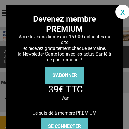
santé log
x
Devenez membre
La communauté des professionnels de santé
PREMIUM
Jump to navigation
MON COMPTE
Accèdez sans limite aux 15 000 actualités du
site
ABONNEMENT
et recevez gratuitement chaque semaine,
Accueil
>
Actualités
>
la Newsletter Santé log avec les actus Santé à
S'ABONNER À LA REVUE SOIN À DOMICILE
ALZHEIMER, PARKINSON : Tubuline vs agrégats protéiques
ne pas manquer !
toxiques
ACTUS
S'ABONNER
DOSSIERS
Mots clés
39€ TTC
RÉSEAUX
Découvrez nos réseaux sociaux
/an
E-REVUE SAD
Facebook
Twitter
Pinterest
Tiktok
Youbute
THÉMA
Je suis déjà membre PREMIUM
L'APP
Actualités
SE CONNECTER