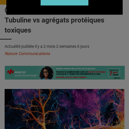
QUI SOMMES-NOUS ?
ALZHEIMER, PARKINSON :
PUBLICITÉ
Tubuline vs agrégats protéiques
CONDITIONS GÉNÉRALES
toxiques
CONTACT
Actualité publiée il y a
2 mois 2 semaines 6 jours
CRÉDITS
Nature Communications