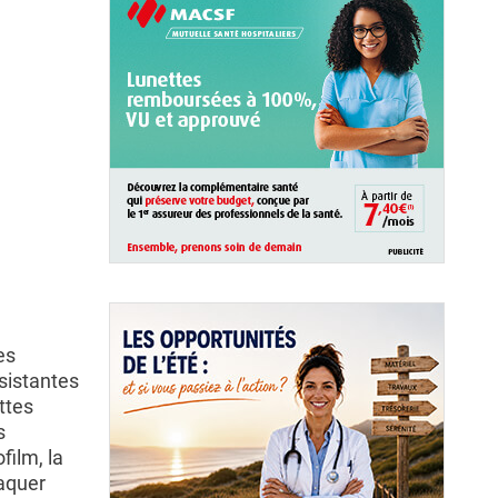
es
ésistantes
ttes
s
film, la
taquer