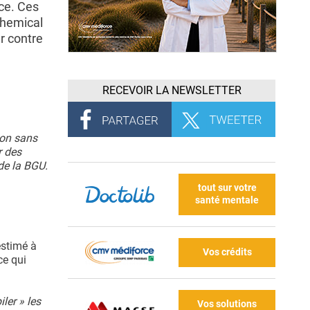
ce. Ces
Chemical
er contre
RECEVOIR LA NEWSLETTER
ion sans
r des
 de la BGU.
tout sur votre
santé mentale
estimé à
Vos crédits
ce qui
ler » les
Vos solutions