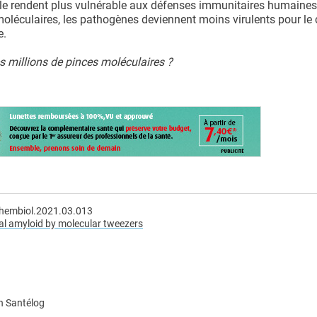
m, le rendent plus vulnérable aux défenses immunitaires humaines
oléculaires, les pathogènes deviennent moins virulents pour le
e.
es millions de pinces moléculaires ?
.chembiol.2021.03.013
nal amyloid by molecular tweezers
n Santélog