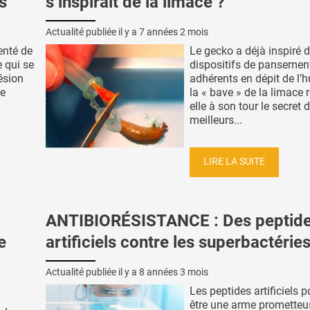
s
s’inspirait de la limace ?
Actualité publiée il y a
7 années 2 mois
enté de
Le gecko a déjà inspiré 
e qui se
dispositifs de pansemen
ésion
adhérents en dépit de l’h
de
la « bave » de la limace r
elle à son tour le secret 
meilleurs...
LIRE LA SUITE
ANTIBIORÉSISTANCE : Des peptid
e
artificiels contre les superbactérie
Actualité publiée il y a
8 années 3 mois
Les peptides artificiels p
être une arme prometteu