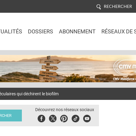
RECHERCHER
UALITÉS
DOSSIERS
ABONNEMENT
RÉSEAUX DE 
Jump to navigation
laires qui déchirent le biofilm
Découvrez nos réseaux sociaux
Facebook
Twitter
Pinterest
Tiktok
Youbute