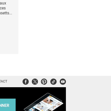
 aux
 ces
etts...
Facebook
Twitter
Pinterest
Tiktok
Youtube
TACT
NNER