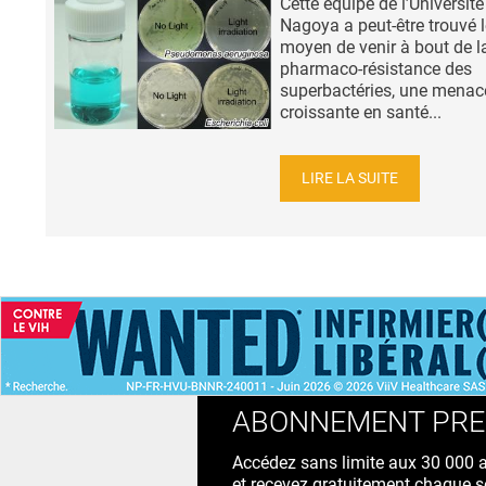
Cette équipe de l’Université
Nagoya a peut-être trouvé l
moyen de venir à bout de l
pharmaco-résistance des
superbactéries, une menac
croissante en santé...
LIRE LA SUITE
ACCUEIL
NEWS
ABONNEMENT PR
Accédez sans limite aux 30 000 ac
et recevez gratuitement chaque s