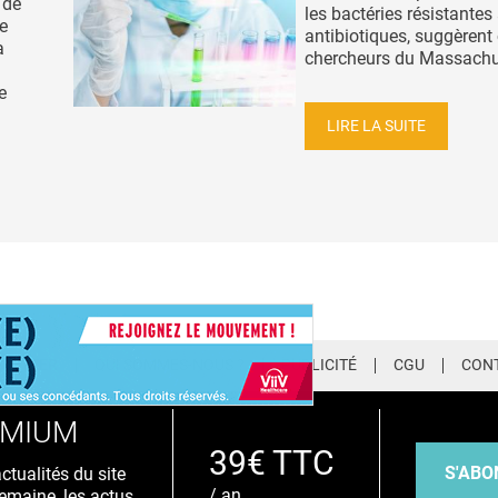
 de
les bactéries résistantes
e
antibiotiques, suggèrent
a
chercheurs du Massachus
e
LIRE LA SUITE
LETTER
QUI SOMMES-NOUS ?
PUBLICITÉ
CGU
CON
EMIUM
39€ TTC
S'ABO
tualités du site
/ an
emaine, les actus