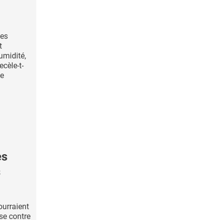
des
t
umidité,
ecèle-t-
de
es
s
ourraient
se contre