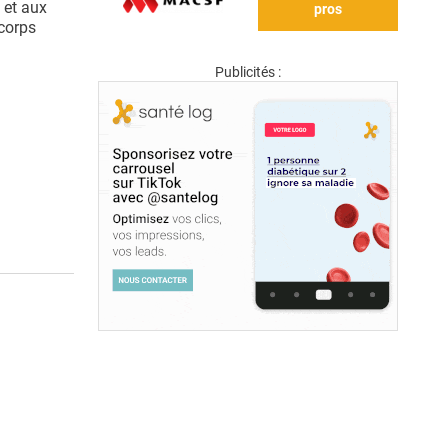
 et aux
pros
 corps
Publicités :