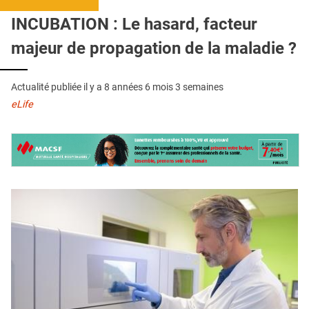
QUI SOMMES-NOUS ?
INCUBATION : Le hasard, facteur
PUBLICITÉ
majeur de propagation de la maladie ?
CONDITIONS GÉNÉRALES
Actualité publiée il y a
8 années 6 mois 3 semaines
CONTACT
eLife
CRÉDITS