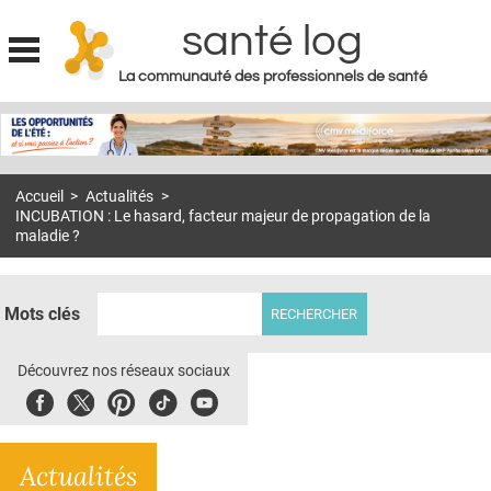
santé log
La communauté des professionnels de santé
Jump to navigation
MON COMPTE
ABONNEMENT
Accueil
>
Actualités
>
S'ABONNER À LA REVUE SOIN À DOMICILE
INCUBATION : Le hasard, facteur majeur de propagation de la
maladie ?
ACTUS
DOSSIERS
Mots clés
RÉSEAUX
Découvrez nos réseaux sociaux
E-REVUE SAD
Facebook
Twitter
Pinterest
Tiktok
Youbute
THÉMA
L'APP
Actualités