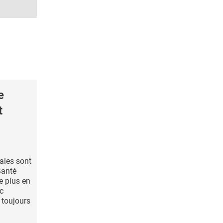
e
t
ales sont
Santé
e plus en
c
 toujours