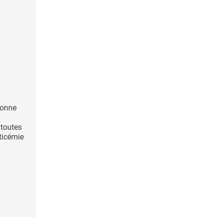
sonne
 toutes
ticémie