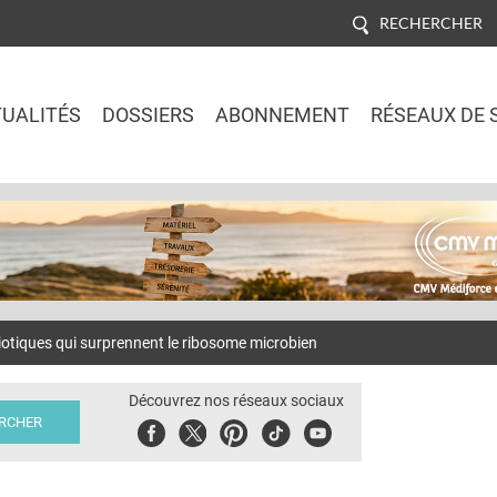
RECHERCHER
UALITÉS
DOSSIERS
ABONNEMENT
RÉSEAUX DE 
Jump to navigation
otiques qui surprennent le ribosome microbien
Découvrez nos réseaux sociaux
Facebook
Twitter
Pinterest
Tiktok
Youbute