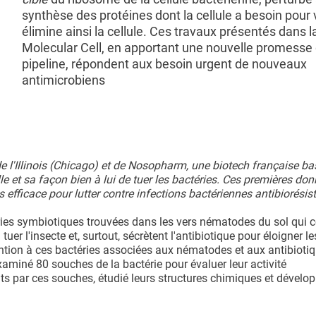
synthèse des protéines dont la cellule a besoin pour v
élimine ainsi la cellule. Ces travaux présentés dans l
Molecular Cell, en apportant une nouvelle promesse 
pipeline, répondent aux besoin urgent de nouveaux
antimicrobiens
 de l'Illinois (Chicago) et de Nosopharm, une biotech française ba
e et sa façon bien à lui de tuer les bactéries. Ces premières do
 efficace pour lutter contre infections bactériennes antibiorésis
ries symbiotiques trouvées dans les vers nématodes du sol qui c
tuer l'insecte et, surtout, sécrètent l'antibiotique pour éloigner l
ention à ces bactéries associées aux nématodes et aux antibioti
aminé 80 souches de la bactérie pour évaluer leur activité
uits par ces souches, étudié leurs structures chimiques et dévelo