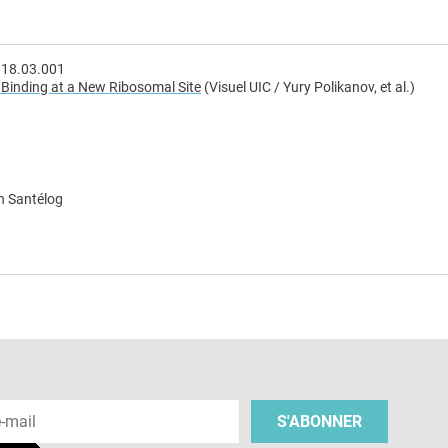
.2018.03.001
 Binding at a New Ribosomal Site
(Visuel UIC / Yury Polikanov, et al.)
n Santélog
e
 e-mail
S'ABONNER