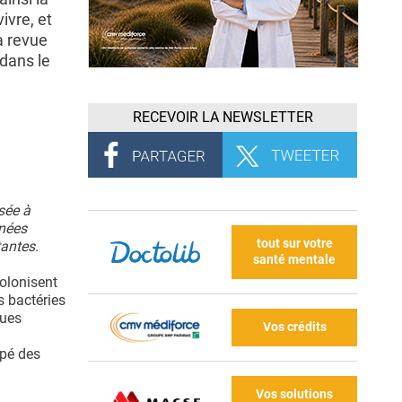
ivre, et
a revue
dans le
RECEVOIR LA NEWSLETTER
sée à
nnées
tout sur votre
tantes.
santé mentale
olonisent
es bactéries
ques
Vos crédits
ppé des
Vos solutions