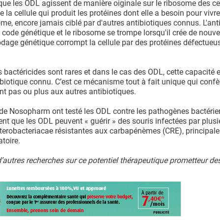
ue les ODL agissent de manière oiginale sur le ribosome des ce
la cellule qui produit les protéines dont elle a besoin pour vivr
some, encore jamais ciblé par d'autres antibiotiques connus. L'anti
e code génétique et le ribosome se trompe lorsqu'il crée de nouve
codage génétique corrompt la cellule par des protéines défectueus
 bactéricides sont rares et dans le cas des ODL, cette capacité e
biotique connu. C’est ce mécanisme tout à fait unique qui confè
ent pas ou plus aux autres antibiotiques.
 de Nosopharm ont testé les ODL contre les pathogènes bactérie
nt que les ODL peuvent « guérir » des souris infectées par plusi
terobacteriacae résistantes aux carbapénèmes (CRE), principale
toire.
d’autres recherches sur ce potentiel thérapeutique prometteur de