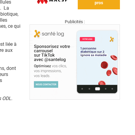
llules
pros
e. La
biotique,
lles
Publicités :
es, ce qui
st liée à
re aux
ns, dont
eurs
s
s ODL.