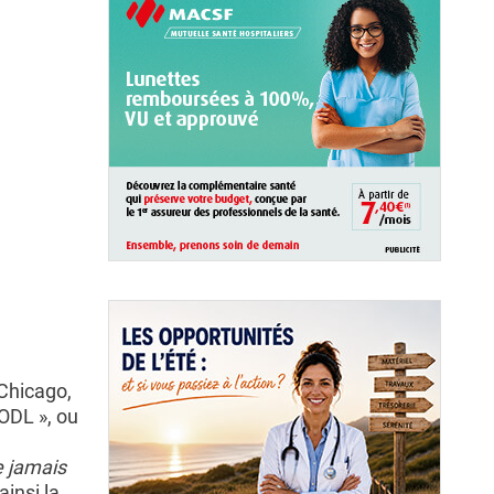
Chicago,
 ODL », ou
 jamais
insi la