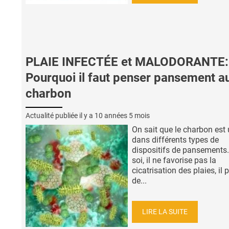
PLAIE INFECTÉE et MALODORANTE:
Pourquoi il faut penser pansement a
charbon
Actualité publiée il y a
10 années 5 mois
On sait que le charbon est u
dans différents types de
dispositifs de pansements. 
soi, il ne favorise pas la
cicatrisation des plaies, il
de...
LIRE LA SUITE