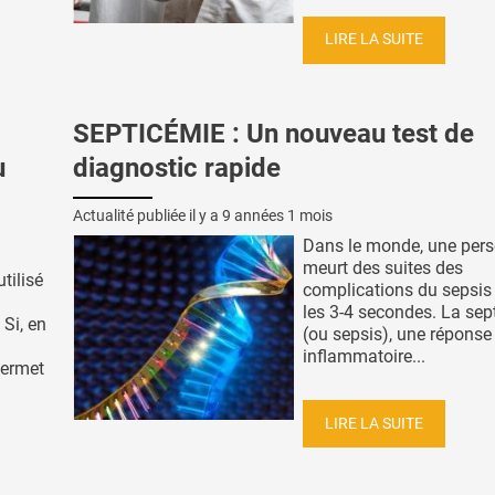
LIRE LA SUITE
SEPTICÉMIE : Un nouveau test de
u
diagnostic rapide
Actualité publiée il y a
9 années 1 mois
Dans le monde, une per
meurt des suites des
tilisé
complications du sepsis
les 3-4 secondes. La sep
Si, en
(ou sepsis), une réponse
inflammatoire...
 permet
LIRE LA SUITE