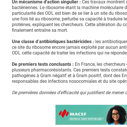
Un mécanisme d'action singulier :
Ces travaux montrent q
bactériennes. Le ribosome étant la machine moléculaire de 
particularité des ODL est bien de se lier à un site du ribo
une fois lié au ribosome, perturbe sa capacité à traduire l
protéines, expliquent les chercheurs. Cette altération du 
finalement entraîne sa mort.
Une classe d’antibiotiques bactéricides :
les antibiotiques
ce site du ribosome encore jamais exploité par aucun anti
ODL cette capacité de traiter les infections qui ne répond
De premiers tests concluants :
En France, les chercheurs
plusieurs pharmacorésistants. Ces premiers tests constate
pathogènes à Gram négatif et à Gram positif, dont des En
responsables des infections nosocomiales et du site opéra
De premières données d’efficacité qui justifient de mener 